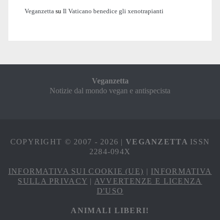
Veganzetta
su
Il Vaticano benedice gli xenotrapianti
Veganzetta
Notizie dal mondo vegan e antispecista
COPYRIGHT © 2007 - 2026 |
VEGANZETTA
ISSN
2284-094X
INFORMATIVA SUI COOKIE (UE)
|
INFORMATIVA
SULLA PRIVACY
|
AVVERTENZE E LICENZA
D'USO
ANIMALI LIBERI!