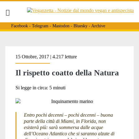
Facebook
-
Telegram
-
Mastodon
-
Bluesky
-
Archive
Tag:
15 Ottobre, 2017 | 4.217 letture
Il rispetto coatto della Natura
<span>new
Si legge in circa:
5
minuti
york
Entro pochi decenni – pochi decenni – buona
parte della città di Miami, in Florida, non
magazine</span>
esisterà più: sarà sommersa dalle acque
dell’Oceano Atlantico che si saranno alzate di