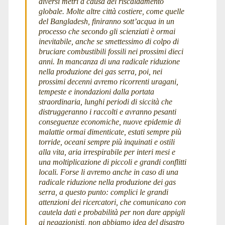
diversi metri a causa del riscaldamento
globale. Molte altre città costiere, come quelle
del Bangladesh, finiranno sott’acqua in un
processo che secondo gli scienziati è ormai
inevitabile, anche se smettessimo di colpo di
bruciare combustibili fossili nei prossimi dieci
anni. In mancanza di una radicale riduzione
nella produzione dei gas serra, poi, nei
prossimi decenni avremo ricorrenti uragani,
tempeste e inondazioni dalla portata
straordinaria, lunghi periodi di siccità che
distruggeranno i raccolti e avranno pesanti
conseguenze economiche, nuove epidemie di
malattie ormai dimenticate, estati sempre più
torride, oceani sempre più inquinati e ostili
alla vita, aria irrespirabile per interi mesi e
una moltiplicazione di piccoli e grandi conflitti
locali. Forse li avremo anche in caso di una
radicale riduzione nella produzione dei gas
serra, a questo punto: complici le grandi
attenzioni dei ricercatori, che comunicano con
cautela dati e probabilità per non dare appigli
ai negazionisti, non abbiamo idea del disastro