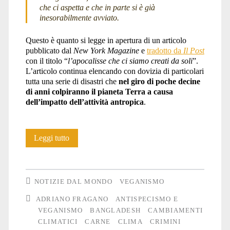
che ci aspetta e che in parte si è già
inesorabilmente avviato.
Questo è quanto si legge in apertura di un articolo
pubblicato dal
New York Magazine
e
tradotto da
Il Post
con il titolo “
l’apocalisse che ci siamo creati da soli
”.
L’articolo continua elencando con dovizia di particolari
tutta una serie di disastri che
nel giro di poche decine
di anni colpiranno il pianeta Terra a causa
dell’impatto dell’attività antropica
.
Il
Leggi tutto
rispetto
coatto
NOTIZIE DAL MONDO
VEGANISMO
della
ADRIANO FRAGANO
ANTISPECISMO E
VEGANISMO
BANGLADESH
CAMBIAMENTI
Natura
CLIMATICI
CARNE
CLIMA
CRIMINI