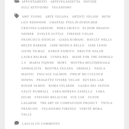
APPUNTAMENTI
ARTEVEGANZETTA
NOTIZIE
Animals
SULL'ATTIVISMO
VEGANISMO
AMY VUONG
ARTE VEGANA
ARTISTI VEGANI
BETH
2.0
LILY REDWOOD
CHANTAL POULIN-DUROCHER
CRISTINA GARDUMI
DORA GRIECO
ELINOR NHAISSI
WEINER
EVELYN SUTTLE
FIRENZE VEGAN
FRANCISCO ATENCIO
GIADA ROMANI
HAYLEY WELLS
HELEN BARKER
JADE MONICA BELLO
JANE LEWIS
JAYNE TILMAZ
KAREN FIORITO
KRISTIN WALSH
LAURA BELMAR
LYNDA BEL
MADE FOR THE ANIMALS
2.0
MARIA TIQWAH
MOBY
MOSTRA MULTIMEDIALE
ANIMALISTA
MOSTRA VEGANA
OBIHALL
PAOLA
MAFFEI
PASCALE SALMON
PHILIP MCCULLOCH
DOWNS
PROGETTO VIVERE VEGAN
REVERS LAB
ROGER OLMOS
ROMA VELARDE
SAGRA DEL SEITAN
SALLY RUMBALL
SARA MORENA ZANELLA
SARA
SECHI
STEFANO BELACCHI
SUE COE
SUZON
LAGARDE
THE ART OF COMPASSION PROJECT
TWYLA
FRANCOIS
VEGANISMO FIRENZE
VERITÉ MORA
VALLE
LASCIA UN COMMENTO