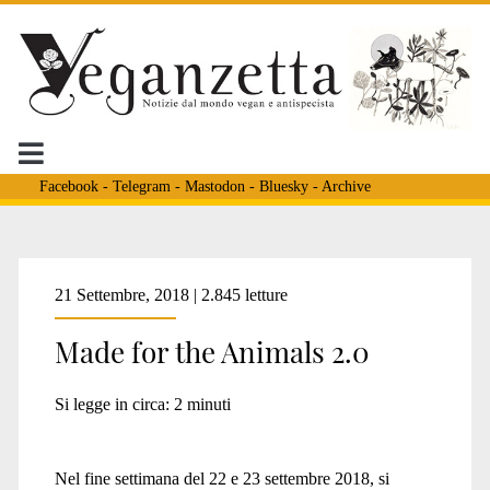
Facebook
-
Telegram
-
Mastodon
-
Bluesky
-
Archive
Tag:
21 Settembre, 2018 | 2.845 letture
Made for the Animals 2.0
<span>mostra
Si legge in circa:
2
minuti
vegana</span>
Nel fine settimana del 22 e 23 settembre 2018, si