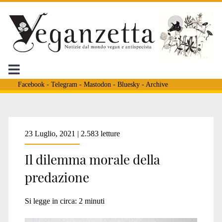
Facebook
-
Telegram
-
Mastodon
-
Bluesky
-
Archive
Tag:
23 Luglio, 2021 | 2.583 letture
Il dilemma morale della
<span>Morals
predazione
Reason
Si legge in circa:
2
minuti