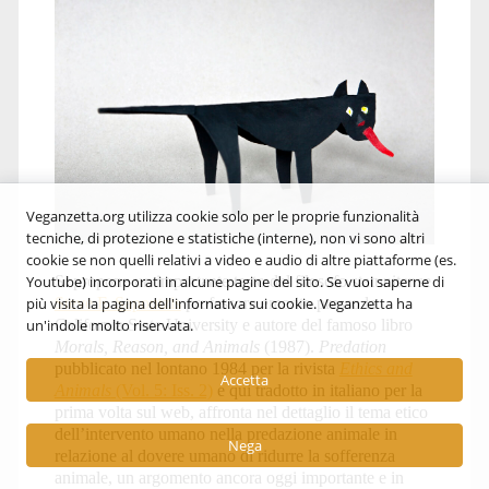
and
Animals</span>
Veganzetta.org utilizza cookie solo per le proprie funzionalità
tecniche, di protezione e statistiche (interne), non vi sono altri
cookie se non quelli relativi a video e audio di altre piattaforme (es.
Si propone un importante testo del filosofo statunitense
Youtube) incorporati in alcune pagine del sito. Se vuoi saperne di
Steve F. Sapontzis
professore emerito presso la
più visita la pagina dell'infornativa sui cookie. Veganzetta ha
California State University e autore del famoso libro
un'indole molto riservata.
Morals, Reason, and Animals
(1987).
Predation
pubblicato nel lontano 1984 per la rivista
Ethics and
Accetta
Animals
(Vol. 5: Iss. 2)
e qui tradotto in italiano per la
prima volta sul web, affronta nel dettaglio il tema etico
dell’intervento umano nella predazione animale in
Nega
relazione al dovere umano di ridurre la sofferenza
animale, un argomento ancora oggi importante e in