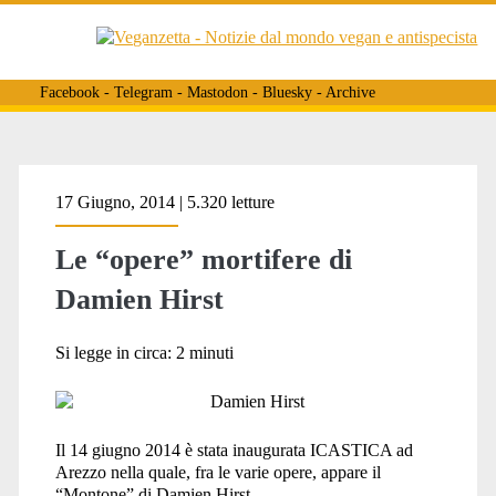
Facebook
-
Telegram
-
Mastodon
-
Bluesky
-
Archive
Tag:
17 Giugno, 2014 | 5.320 letture
Le “opere” mortifere di
<span>montone</span>
Damien Hirst
Si legge in circa:
2
minuti
Il 14 giugno 2014 è stata inaugurata ICASTICA ad
Arezzo nella quale, fra le varie opere, appare il
“Montone” di Damien Hirst.