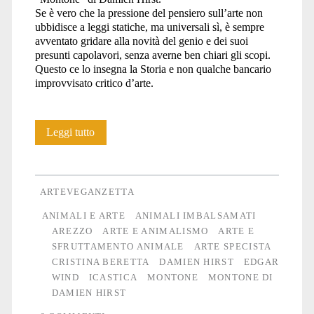
Se è vero che la pressione del pensiero sull’arte non
ubbidisce a leggi statiche, ma universali sì, è sempre
avventato gridare alla novità del genio e dei suoi
presunti capolavori, senza averne ben chiari gli scopi.
Questo ce lo insegna la Storia e non qualche bancario
improvvisato critico d’arte.
Le
Leggi tutto
“opere”
mortifere
ARTEVEGANZETTA
di
ANIMALI E ARTE
ANIMALI IMBALSAMATI
AREZZO
ARTE E ANIMALISMO
ARTE E
Damien
SFRUTTAMENTO ANIMALE
ARTE SPECISTA
Hirst
CRISTINA BERETTA
DAMIEN HIRST
EDGAR
WIND
ICASTICA
MONTONE
MONTONE DI
DAMIEN HIRST