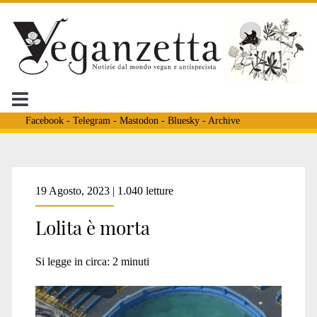
Facebook
-
Telegram
-
Mastodon
-
Bluesky
-
Archive
Tag:
19 Agosto, 2023 | 1.040 letture
Lolita è morta
<span>Miami
Si legge in circa:
2
minuti
Seaquarium</span>