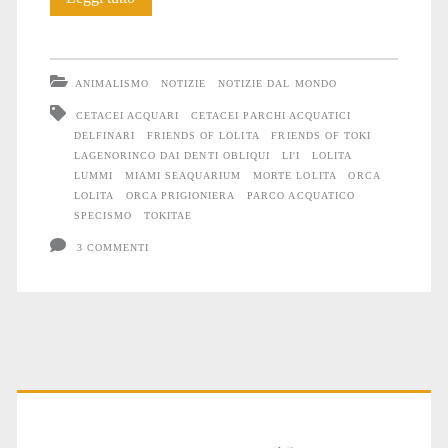
è
morta
ANIMALISMO
NOTIZIE
NOTIZIE DAL MONDO
CETACEI ACQUARI
CETACEI PARCHI ACQUATICI
DELFINARI
FRIENDS OF LOLITA
FRIENDS OF TOKI
LAGENORINCO DAI DENTI OBLIQUI
LI'I
LOLITA
LUMMI
MIAMI SEAQUARIUM
MORTE LOLITA
ORCA
LOLITA
ORCA PRIGIONIERA
PARCO ACQUATICO
SPECISMO
TOKITAE
3 COMMENTI
Primary