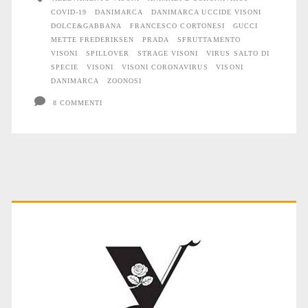
COVID-19
DANIMARCA
DANIMARCA UCCIDE VISONI
i
DOLCE&GABBANA
FRANCESCO CORTONESI
GUCCI
Visoni
METTE FREDERIKSEN
PRADA
SFRUTTAMENTO
VISONI
SPILLOVER
STRAGE VISONI
VIRUS SALTO DI
presenti
SPECIE
VISONI
VISONI CORONAVIRUS
VISONI
DANIMARCA
ZOONOSI
nel
8 COMMENTI
Paese
Primary
Sidebar