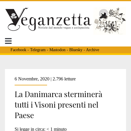
Facebook
-
Telegram
-
Mastodon
-
Bluesky
-
Archive
Tag:
6 Novembre, 2020 | 2.796 letture
La Danimarca sterminerà
<span>Mette
tutti i Visoni presenti nel
Paese
Frederiksen</span>
Si legge in circa:
< 1
minuto