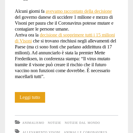
Alcuni giorni fa
avevamo raccontato della decisione
del governo danese di uccidere 1 milione e mezzo di
Visoni per paura che il Coronavirus potesse mutare e
contagiare le persone umane.
Arriva ora la
decisione di sopprimere tutti i 15 milioni
di Visoni
che si trovano rinchiusi negli allevamenti del
Paese (ma ci sono fonti che parlano addirittura di 17
milioni). Ad annunciarlo è stata la premier Mette
Frederiksen, in conferenza stampa: “Il virus mutato
tramite il visone può creare il rischio che il futuro
vaccino non funzioni come dovrebbe. È necessario
macellarli tutti”.
La
Leggi tutto
Danimarca
sterminerà
ANIMALISMO
NOTIZIE
NOTIZIE DAL MONDO
tutti
ALLEVAMENTO VISONI
ANIMALI E CORONAVIRUS