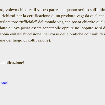
no, volevo chiedere il vostro parere su quanto scritto sull’ult
i richiesti per la certificazione di un prodotto veg; da quel c
nterlocutore “ufficiale” del mondo veg che possa chiarire qua
i latte e uova possa essere accettabile oppure no, oppure se si 
bia evitato l’uccisione, nel corso delle pratiche colturali di a
ne del luogo di coltivazione).
 pubblicazione!
o.html