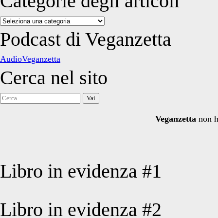
Categorie degli articoli
Categorie
degli
Podcast di Veganzetta
articoli
AudioVeganzetta
Cerca nel sito
Cerca
per:
Veganzetta
non h
Libro in evidenza #1
Libro in evidenza #2