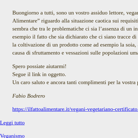
vegano</span>
Buongiorno a tutti, sono un vostro assiduo lettore, vega
Alimentare” riguardo alla situazione caotica sui requisit
sembra che tra le problematiche ci sia l’assenza di un i
esempio il fatto che sia dichiarato che ci siano tracce d
la coltivazione di un prodotto come ad esempio la soia, ab
causa di sfruttamento e vessazioni sulle popolazioni uma
Spero possiate aiutarmi!
Segue il link in oggetto.
Un caro saluto e ancora tanti complimenti per la vostra
Fabio Bodrero
https://ilfattoalimentare.it/vegani-vegetariano-certificat
Che
Leggi tutto
caratteristiche
Veganismo