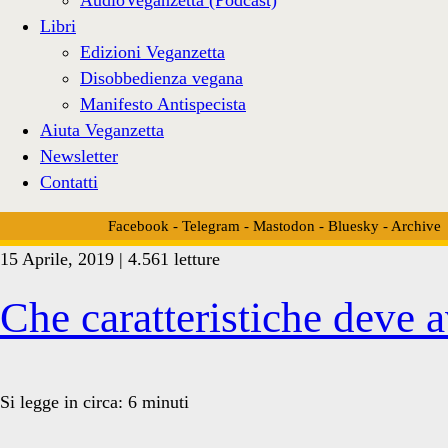
Libri
Edizioni Veganzetta
Disobbedienza vegana
Manifesto Antispecista
Aiuta Veganzetta
Newsletter
Contatti
Facebook
-
Telegram
-
Mastodon
-
Bluesky
-
Archive
15 Aprile, 2019 | 4.561 letture
Tag:
Che caratteristiche deve 
<span>marketing
Si legge in circa:
6
minuti