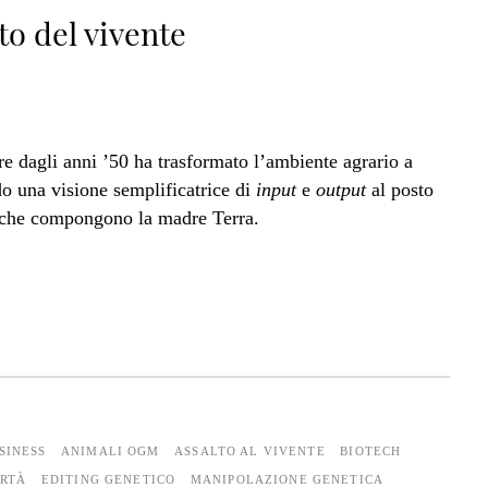
to del vivente
ire dagli anni ’50 ha trasformato l’ambiente agrario a
o una visione semplificatrice di
input
e
output
al posto
nti che compongono la madre Terra.
SINESS
ANIMALI OGM
ASSALTO AL VIVENTE
BIOTECH
ERTÀ
EDITING GENETICO
MANIPOLAZIONE GENETICA