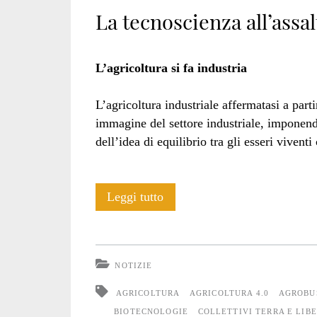
La tecnoscienza all’assal
L’agricoltura si fa industria
L’agricoltura industriale affermatasi a part
immagine del settore industriale, imponend
dell’idea di equilibrio tra gli esseri vive
La
Leggi tutto
tecnoscienza
all’assalto
NOTIZIE
del
AGRICOLTURA
AGRICOLTURA 4.0
AGROBU
vivente
BIOTECNOLOGIE
COLLETTIVI TERRA E LIB