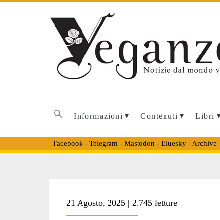
Informazioni
Contenuti
Libri
Facebook
-
Telegram
-
Mastodon
-
Bluesky
-
Archive
Tag:
21 Agosto, 2025 | 2.745 letture
<span>manipolaz