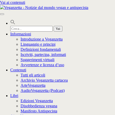
Vai ai contenuti
Cerca
per:
Informazioni
Introduzione a Veganzetta
Linguaggio e principi
Definizioni fondamentali
Iscriviti, partecipa, informati
Suggerimenti virtuali
Avvertenze e licenza d’uso
Contenuti
Tutti gli articoli
Archivio Veganzetta cartacea
ArteVeganzetta
AudioVeganzetta (Podcast)
Libri
Edizioni Veganzetta
Disobbedienza vegana
Manifesto Antispecista