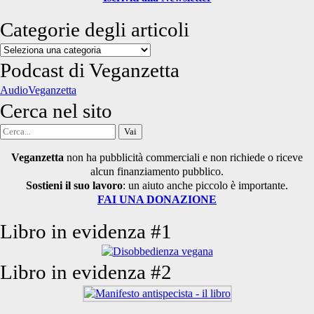
Categorie degli articoli
Categorie
degli
Podcast di Veganzetta
articoli
AudioVeganzetta
Cerca nel sito
Cerca
per:
Veganzetta
non ha pubblicità commerciali e non richiede o riceve
alcun finanziamento pubblico.
Sostieni il suo lavoro
: un aiuto anche piccolo è importante.
FAI UNA DONAZIONE
Libro in evidenza #1
Libro in evidenza #2