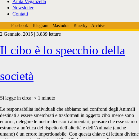
Aiuta Veganzetta
Newsletter
Contatti
Facebook
-
Telegram
-
Mastodon
-
Bluesky
-
Archive
2 Gennaio, 2015 | 3.839 letture
Tag:
Il cibo è lo specchio della
<span>mangiare</span>
società
Si legge in circa:
< 1
minuto
Le responsabilità individuali che abbiamo nei confronti degli Animali
destinati a essere smembrati e trasformati in oggetto-cibo-merce sono
enormi, delegare le nostre decisioni alimentari, pensare che esse siamo
estranee a un’etica del rispetto dell’alterità e dell’Animale (anche
umano) è un errore imperdonabile. Con questa chiave di lettura diviene