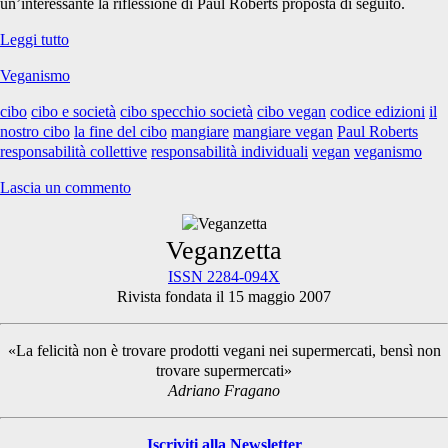
un’interessante la riflessione di Paul Roberts proposta di seguito.
Il
Leggi tutto
cibo
Veganismo
è
lo
cibo
cibo e società
cibo specchio società
cibo vegan
codice edizioni
il
specchio
nostro cibo
la fine del cibo
mangiare
mangiare vegan
Paul Roberts
della
responsabilità collettive
responsabilità individuali
vegan
veganismo
società
Lascia un commento
Primary
Veganzetta
ISSN 2284-094X
Rivista fondata il 15 maggio 2007
Sidebar
«La felicità non è trovare prodotti vegani nei supermercati, bensì non
trovare supermercati»
Adriano Fragano
Iscriviti alla Newsletter