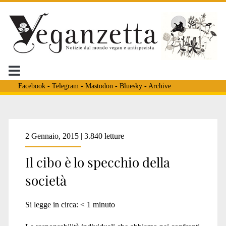
Facebook
-
Telegram
-
Mastodon
-
Bluesky
-
Archive
Tag:
2 Gennaio, 2015 | 3.840 letture
Il cibo è lo specchio della
<span>cibo
società
specchio
Si legge in circa:
< 1
minuto