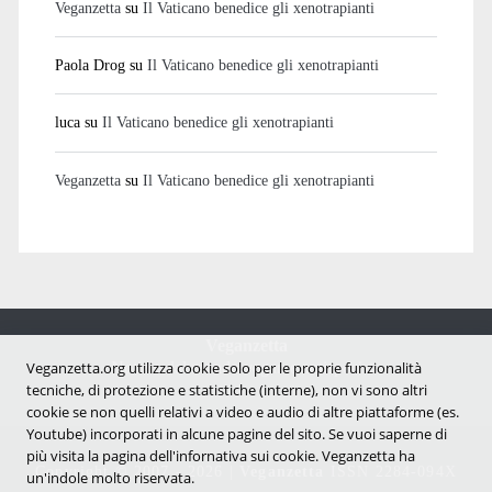
Veganzetta
su
Il Vaticano benedice gli xenotrapianti
Paola Drog
su
Il Vaticano benedice gli xenotrapianti
luca
su
Il Vaticano benedice gli xenotrapianti
Veganzetta
su
Il Vaticano benedice gli xenotrapianti
Veganzetta
Notizie dal mondo vegan e antispecista
Veganzetta.org utilizza cookie solo per le proprie funzionalità
tecniche, di protezione e statistiche (interne), non vi sono altri
cookie se non quelli relativi a video e audio di altre piattaforme (es.
Youtube) incorporati in alcune pagine del sito. Se vuoi saperne di
più visita la pagina dell'infornativa sui cookie. Veganzetta ha
Copyright © 2007 - 2026 |
Veganzetta
ISSN 2284-094X
un'indole molto riservata.