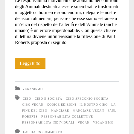
Le responsabilità individuali che abbiamo nei confronti
degli Animali destinati a essere smembrati e trasformati
società</span>
in oggetto-cibo-merce sono enormi, delegare le nostre
decisioni alimentari, pensare che esse siamo estranee a
un’etica del rispetto dell’alterità e dell’Animale (anche
umano) è un errore imperdonabile. Con questa chiave
di lettura diviene un’interessante la riflessione di Paul
Roberts proposta di seguito.
Il
Leggi tutto
cibo
è
VEGANISMO
lo
CIBO
CIBO E SOCIETÀ
CIBO SPECCHIO SOCIETÀ
CIBO VEGAN
CODICE EDIZIONI
IL NOSTRO CIBO
LA
specchio
FINE DEL CIBO
MANGIARE
MANGIARE VEGAN
PAUL
della
ROBERTS
RESPONSABILITÀ COLLETTIVE
RESPONSABILITÀ INDIVIDUALI
VEGAN
VEGANISMO
società
LASCIA UN COMMENTO