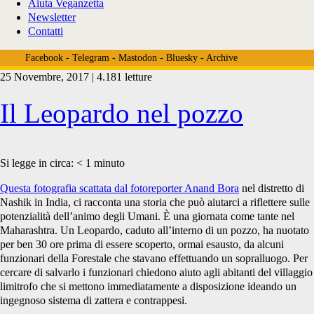
Aiuta Veganzetta
Newsletter
Contatti
Facebook
-
Telegram
-
Mastodon
-
Bluesky
-
Archive
25 Novembre, 2017 | 4.181 letture
Tag:
Il Leopardo nel pozzo
<span>Maharashtra</span>
Si legge in circa:
< 1
minuto
Questa fotografia scattata dal fotoreporter Anand Bora
nel distretto di
Nashik in India, ci racconta una storia che può aiutarci a riflettere sulle
potenzialità dell’animo degli Umani. È una giornata come tante nel
Maharashtra. Un Leopardo, caduto all’interno di un pozzo, ha nuotato
per ben 30 ore prima di essere scoperto, ormai esausto, da alcuni
funzionari della Forestale che stavano effettuando un sopralluogo. Per
cercare di salvarlo i funzionari chiedono aiuto agli abitanti del villaggio
limitrofo che si mettono immediatamente a disposizione ideando un
ingegnoso sistema di zattera e contrappesi.