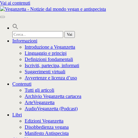
Vai ai contenuti
Cerca
per:
Informazioni
Introduzione a Veganzetta
Linguaggio e principi
Definizioni fondamentali
Iscriviti, partecipa, informati
Suggerimenti virtuali
Avvertenze e licenza d’uso
Contenuti
Tutti gli articoli
Archivio Veganzetta cartacea
ArteVeganzetta
AudioVeganzetta (Podcast)
Libri
Edizioni Veganzetta
Disobbedienza vegana
Manifesto Antispecista