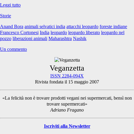
Il
Leggi tutto
Leopardo
Storie
nel
pozzo
Anand Bora
animali selvatici india
attacchi leopardo
foreste indiane
Francesco Cortonesi
India
leopardo
leopardo liberato
leopardo nel
pozzo
liberazioni animali
Maharashtra
Nashik
Un commento
Primary
Veganzetta
ISSN 2284-094X
Rivista fondata il 15 maggio 2007
Sidebar
«La felicità non è trovare prodotti vegani nei supermercati, bensì non
trovare supermercati»
Adriano Fragano
Iscriviti alla Newsletter