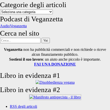
Categorie degli articoli
Categorie
degli
Podcast di Veganzetta
articoli
AudioVeganzetta
Cerca nel sito
Cerca
per:
Veganzetta
non ha pubblicità commerciali e non richiede o riceve
alcun finanziamento pubblico.
Sostieni il suo lavoro
: un aiuto anche piccolo è importante.
FAI UNA DONAZIONE
Libro in evidenza #1
Libro in evidenza #2
RSS degli articoli