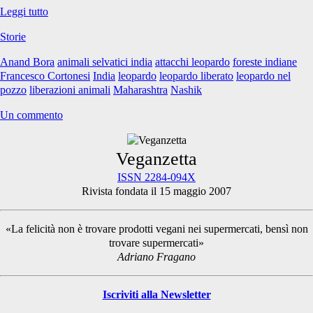
Il
Leggi tutto
Leopardo
Storie
nel
pozzo
Anand Bora
animali selvatici india
attacchi leopardo
foreste indiane
Francesco Cortonesi
India
leopardo
leopardo liberato
leopardo nel
pozzo
liberazioni animali
Maharashtra
Nashik
Un commento
Primary
Veganzetta
ISSN 2284-094X
Rivista fondata il 15 maggio 2007
Sidebar
«La felicità non è trovare prodotti vegani nei supermercati, bensì non
trovare supermercati»
Adriano Fragano
Iscriviti alla Newsletter