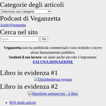
Categorie degli articoli
Categorie
degli
Podcast di Veganzetta
articoli
AudioVeganzetta
Cerca nel sito
Cerca
per:
Veganzetta
non ha pubblicità commerciali e non richiede o riceve
alcun finanziamento pubblico.
Sostieni il suo lavoro
: un aiuto anche piccolo è importante.
FAI UNA DONAZIONE
Libro in evidenza #1
Libro in evidenza #2
RSS degli articoli