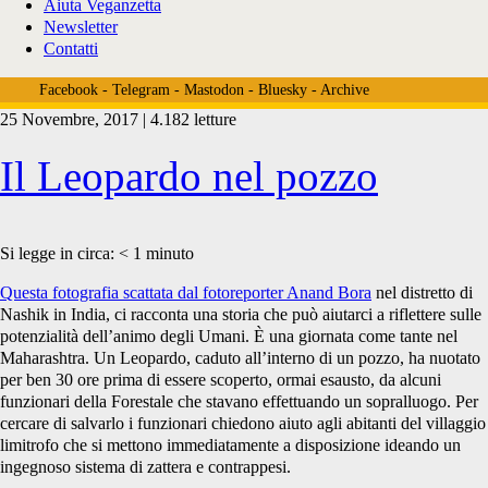
Aiuta Veganzetta
Newsletter
Contatti
Facebook
-
Telegram
-
Mastodon
-
Bluesky
-
Archive
25 Novembre, 2017 | 4.182 letture
Tag:
Il Leopardo nel pozzo
<span>Nashik</span>
Si legge in circa:
< 1
minuto
Questa fotografia scattata dal fotoreporter Anand Bora
nel distretto di
Nashik in India, ci racconta una storia che può aiutarci a riflettere sulle
potenzialità dell’animo degli Umani. È una giornata come tante nel
Maharashtra. Un Leopardo, caduto all’interno di un pozzo, ha nuotato
per ben 30 ore prima di essere scoperto, ormai esausto, da alcuni
funzionari della Forestale che stavano effettuando un sopralluogo. Per
cercare di salvarlo i funzionari chiedono aiuto agli abitanti del villaggio
limitrofo che si mettono immediatamente a disposizione ideando un
ingegnoso sistema di zattera e contrappesi.