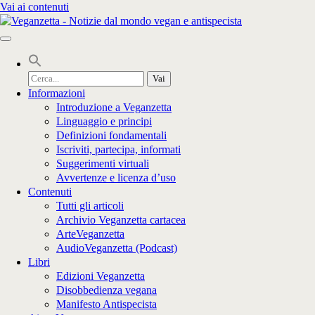
Vai ai contenuti
Cerca
per:
Informazioni
Introduzione a Veganzetta
Linguaggio e principi
Definizioni fondamentali
Iscriviti, partecipa, informati
Suggerimenti virtuali
Avvertenze e licenza d’uso
Contenuti
Tutti gli articoli
Archivio Veganzetta cartacea
ArteVeganzetta
AudioVeganzetta (Podcast)
Libri
Edizioni Veganzetta
Disobbedienza vegana
Manifesto Antispecista