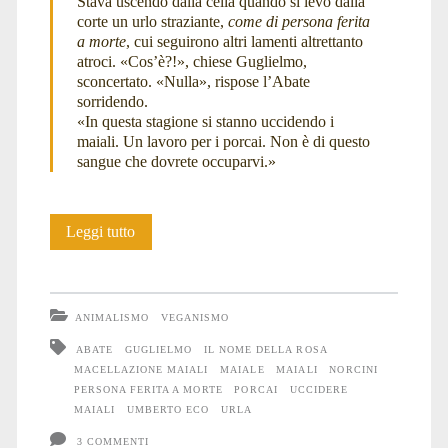
Stava uscendo dalla cella quando si levò dalla
corte un urlo straziante,
come di persona ferita
a morte
, cui seguirono altri lamenti altrettanto
atroci. «Cos’è?!», chiese Guglielmo,
sconcertato. «Nulla», rispose l’Abate
sorridendo.
«In questa stagione si stanno uccidendo i
maiali. Un lavoro per i porcai. Non è di questo
sangue che dovrete occuparvi.»
Come
Leggi tutto
di
persona
ANIMALISMO
VEGANISMO
ferita
ABATE
GUGLIELMO
IL NOME DELLA ROSA
MACELLAZIONE MAIALI
MAIALE
MAIALI
NORCINI
a
PERSONA FERITA A MORTE
PORCAI
UCCIDERE
morte
MAIALI
UMBERTO ECO
URLA
3 COMMENTI