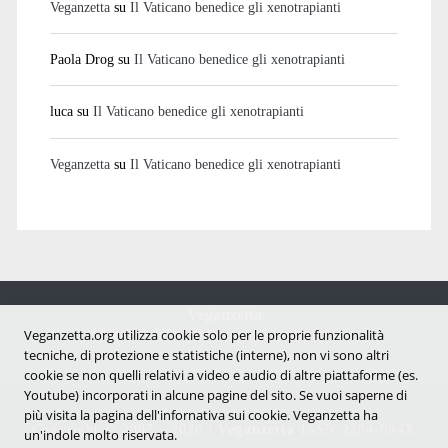
Veganzetta
su
Il Vaticano benedice gli xenotrapianti
Paola Drog
su
Il Vaticano benedice gli xenotrapianti
luca
su
Il Vaticano benedice gli xenotrapianti
Veganzetta
su
Il Vaticano benedice gli xenotrapianti
Veganzetta
Notizie dal mondo vegan e antispecista
Veganzetta.org utilizza cookie solo per le proprie funzionalità
tecniche, di protezione e statistiche (interne), non vi sono altri
cookie se non quelli relativi a video e audio di altre piattaforme (es.
Youtube) incorporati in alcune pagine del sito. Se vuoi saperne di
più visita la pagina dell'infornativa sui cookie. Veganzetta ha
Copyright © 2007 - 2026 |
Veganzetta
ISSN 2284-094X
un'indole molto riservata.