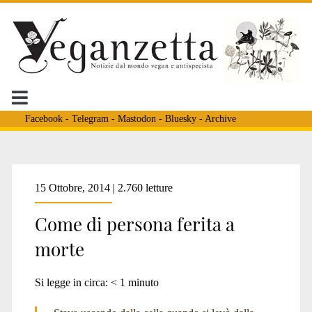
Facebook
-
Telegram
-
Mastodon
-
Bluesky
-
Archive
Tag:
15 Ottobre, 2014 | 2.760 letture
Come di persona ferita a
<span>macellazione
morte
maiali</span>
Si legge in circa:
< 1
minuto