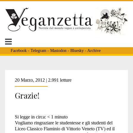
Facebook
-
Telegram
-
Mastodon
-
Bluesky
-
Archive
Tag:
20 Marzo, 2012 | 2.991 letture
Grazie!
<span>liceo
Si legge in circa:
< 1
minuto
classico</span>
Vogliamo ringraziare le studentesse e gli studenti del
Liceo Classico Flaminio di Vittorio Veneto (TV) ed il