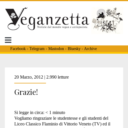
Facebook
-
Telegram
-
Mastodon
-
Bluesky
-
Archive
Tag:
20 Marzo, 2012 | 2.990 letture
Grazie!
<span>liceo
Si legge in circa:
< 1
minuto
classico
Vogliamo ringraziare le studentesse e gli studenti del
Liceo Classico Flaminio di Vittorio Veneto (TV) ed il