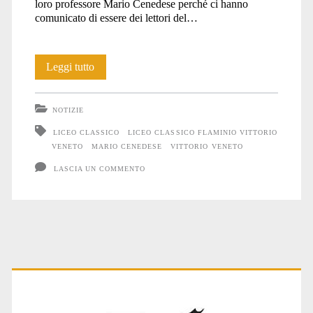
loro professore Mario Cenedese perché ci hanno
comunicato di essere dei lettori del…
flaminio
Grazie!
Leggi tutto
vittorio
NOTIZIE
LICEO CLASSICO
LICEO CLASSICO FLAMINIO VITTORIO
veneto</span>
VENETO
MARIO CENEDESE
VITTORIO VENETO
LASCIA UN COMMENTO
Primary