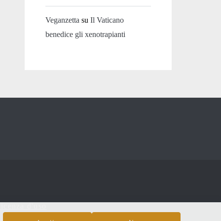
Veganzetta
su
Il Vaticano
benedice gli xenotrapianti
icenza d'uso