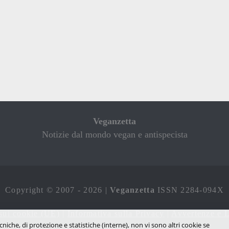
Veganzetta
Notizie dal mondo vegan e antispecista
Copyright © 2007 - 2026 |
Veganzetta
ISSN 2284-094X
sui cookie (UE)
|
Informativa sulla Privacy
|
Avvertenze e L
cniche, di protezione e statistiche (interne), non vi sono altri cookie se