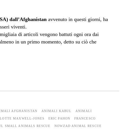
 USA) dall’Afghanistan
avvenuto in questi giorni, ha
sseri viventi.
igliaia di articoli vengono battuti ogni ora dai
o, almeno in un primo momento, detto su ciò che
IMALI AFGHANISTAN
ANIMALI KABUL
ANIMALI
LOTTE MAXWELL-JONES
ERIC PAHON
FRANCESCO
UL SMALL ANIMALS RESCUE
NOWZAD ANIMAL RESCUE