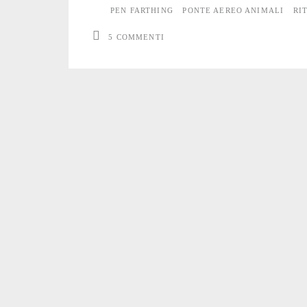
PEN FARTHING
PONTE AEREO ANIMALI
RI
Afghanistan
5 COMMENTI
durante
l’evacuazione