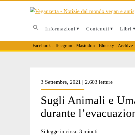
Informazioni
Contenuti
Libri
Facebook
-
Telegram
-
Mastodon
-
Bluesky
-
Archive
Tag:
3 Settembre, 2021 | 2.603 letture
<span>Kabul
Sugli Animali e Uma
durante l’evacuazio
Small
Si legge in circa:
3
minuti