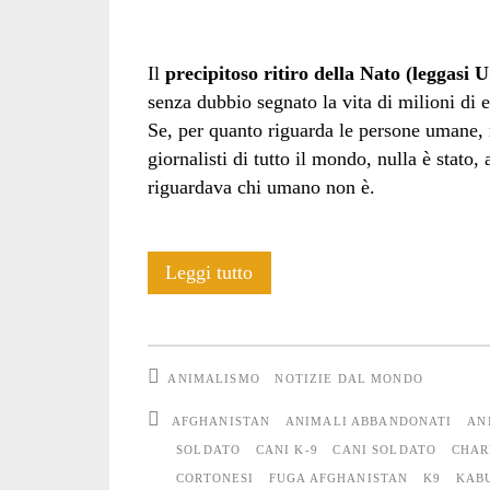
Animals
Il
precipitoso ritiro della Nato (leggasi
senza dubbio segnato la vita di milioni di e
Rescue</span>
Se, per quanto riguarda le persone umane, m
giornalisti di tutto il mondo, nulla è stat
riguardava chi umano non è.
Sugli
Leggi tutto
Animali
e
ANIMALISMO
NOTIZIE DAL MONDO
Umani
AFGHANISTAN
ANIMALI ABBANDONATI
AN
lasciati
SOLDATO
CANI K-9
CANI SOLDATO
CHAR
CORTONESI
FUGA AFGHANISTAN
K9
KAB
in