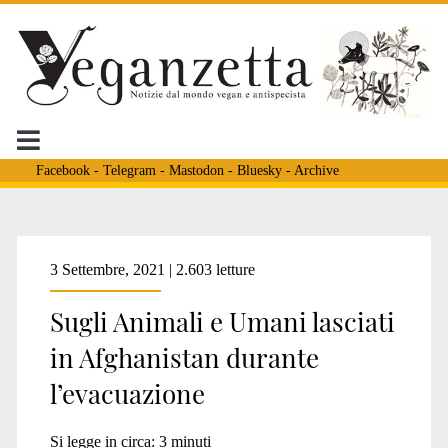
Facebook
-
Telegram
-
Mastodon
-
Bluesky
-
Archive
Tag:
3 Settembre, 2021 | 2.603 letture
Sugli Animali e Umani lasciati
<span>animali
in Afghanistan durante
l’evacuazione
abbandonati</span>
Si legge in circa:
3
minuti