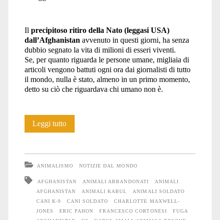
Il
precipitoso ritiro della Nato (leggasi USA)
dall’Afghanistan
avvenuto in questi giorni, ha senza
dubbio segnato la vita di milioni di esseri viventi.
Se, per quanto riguarda le persone umane, migliaia di
articoli vengono battuti ogni ora dai giornalisti di tutto
il mondo, nulla è stato, almeno in un primo momento,
detto su ciò che riguardava chi umano non è.
Sugli
Leggi tutto
Animali
e
ANIMALISMO
NOTIZIE DAL MONDO
Umani
AFGHANISTAN
ANIMALI ABBANDONATI
ANIMALI
AFGHANISTAN
ANIMALI KABUL
ANIMALI SOLDATO
lasciati
CANI K-9
CANI SOLDATO
CHARLOTTE MAXWELL-
in
JONES
ERIC PAHON
FRANCESCO CORTONESI
FUGA