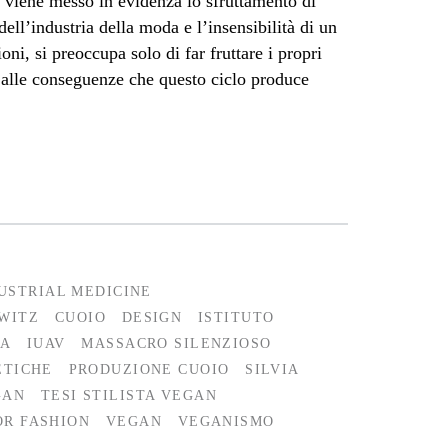
ui viene messo in evidenza lo sfruttamento di
ell’industria della moda e l’insensibilità di un
ni, si preoccupa solo di far fruttare i propri
 alle conseguenze che questo ciclo produce
USTRIAL MEDICINE
WITZ
CUOIO
DESIGN
ISTITUTO
IA
IUAV
MASSACRO SILENZIOSO
ETICHE
PRODUZIONE CUOIO
SILVIA
GAN
TESI STILISTA VEGAN
OR FASHION
VEGAN
VEGANISMO