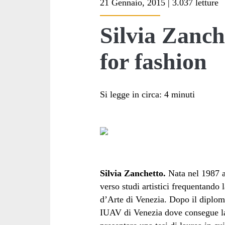
21 Gennaio, 2015 | 3.037 letture
<span>IUAV</span
Silvia Zanch
for fashion
Si legge in circa:
4
minuti
Silvia Zanchetto.
Nata nel 1987 a
verso studi artistici frequentando l
d’Arte di Venezia. Dopo il diploma 
IUAV di Venezia dove consegue la