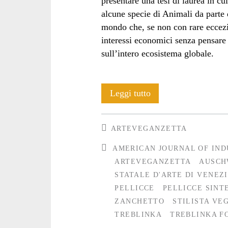
presentare una tesi di laurea in c
alcune specie di Animali da parte d
mondo che, se non con rare eccezio
interessi economici senza pensare
sull’intero ecosistema globale.
Silvia
Leggi tutto
Zanchetto:
ARTEVEGANZETTA
Treblinka
AMERICAN JOURNAL OF IND
for
ARTEVEGANZETTA
AUSCH
fashion
STATALE D'ARTE DI VENEZ
PELLICCE
PELLICCE SINT
ZANCHETTO
STILISTA VE
TREBLINKA
TREBLINKA F