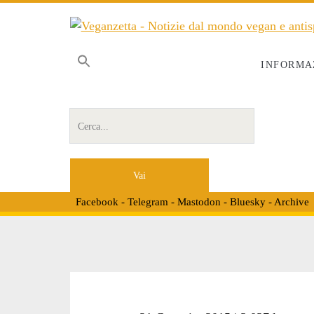
INFORMA
Cerca per:
Facebook
-
Telegram
-
Mastodon
-
Bluesky
-
Archive
Tag: