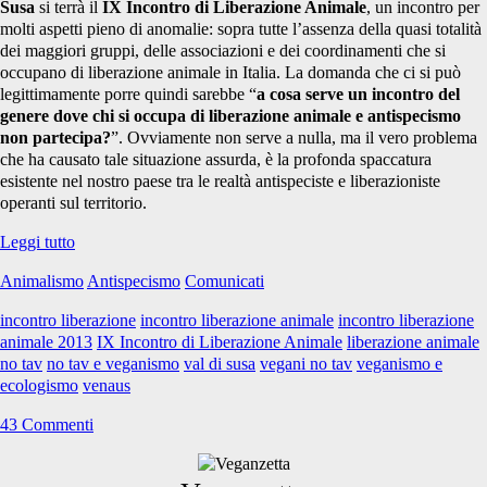
Susa
si terrà il
IX Incontro di Liberazione Animale
, un incontro per
2013</span>
molti aspetti pieno di anomalie: sopra tutte l’assenza della quasi totalità
dei maggiori gruppi, delle associazioni e dei coordinamenti che si
occupano di liberazione animale in Italia. La domanda che ci si può
legittimamente porre quindi sarebbe “
a cosa serve un incontro del
genere dove chi si occupa di liberazione animale e antispecismo
non partecipa?
”. Ovviamente non serve a nulla, ma il vero problema
che ha causato tale situazione assurda, è la profonda spaccatura
esistente nel nostro paese tra le realtà antispeciste e liberazioniste
operanti sul territorio.
Un
Leggi tutto
incontro
Animalismo
Antispecismo
Comunicati
di
liberazione
incontro liberazione
incontro liberazione animale
incontro liberazione
animale
animale 2013
IX Incontro di Liberazione Animale
liberazione animale
dove
no tav
no tav e veganismo
val di susa
vegani no tav
veganismo e
non
ecologismo
venaus
ci
si
43 Commenti
incontra