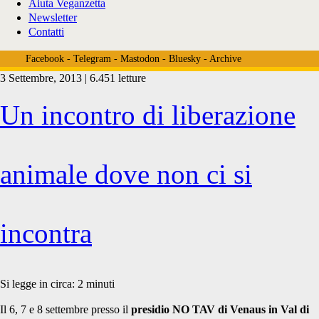
Aiuta Veganzetta
Newsletter
Contatti
Facebook
-
Telegram
-
Mastodon
-
Bluesky
-
Archive
3 Settembre, 2013 | 6.451 letture
Tag:
Un incontro di liberazione
<span>incontro
animale dove non ci si
liberazione
incontra
animale
Si legge in circa:
2
minuti
Il 6, 7 e 8 settembre presso il
presidio NO TAV di Venaus in Val di