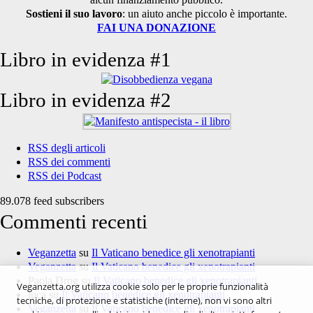
Sostieni il suo lavoro
: un aiuto anche piccolo è importante.
FAI UNA DONAZIONE
Libro in evidenza #1
Libro in evidenza #2
RSS degli articoli
RSS dei commenti
RSS dei Podcast
89.078 feed subscribers
Commenti recenti
Veganzetta
su
Il Vaticano benedice gli xenotrapianti
Veganzetta
su
Il Vaticano benedice gli xenotrapianti
Paola Drog
su
Il Vaticano benedice gli xenotrapianti
Veganzetta.org utilizza cookie solo per le proprie funzionalità
luca
su
Il Vaticano benedice gli xenotrapianti
tecniche, di protezione e statistiche (interne), non vi sono altri
Veganzetta
su
Il Vaticano benedice gli xenotrapianti