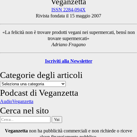
Primary
Veganzetta
ISSN 2284-094X
Rivista fondata il 15 maggio 2007
Sidebar
«La felicità non è trovare prodotti vegani nei supermercati, bensì non
trovare supermercati»
Adriano Fragano
Iscriviti alla Newsletter
Categorie degli articoli
Categorie
degli
Podcast di Veganzetta
articoli
AudioVeganzetta
Cerca nel sito
Cerca
per:
Veganzetta
non ha pubblicità commerciali e non richiede o riceve
alcun finanziamento pubblico.