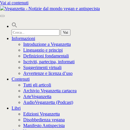
Vai ai contenuti
Cerca
per:
Informazioni
Introduzione a Veganzetta
Linguaggio e principi
Definizioni fondamentali
Iscriviti, partecipa, informati
Suggerimenti virtuali
Avvertenze e licenza d’uso
Contenuti
Tutti gli articoli
Archivio Veganzetta cartacea
ArteVeganzetta
AudioVeganzetta (Podcast)
Libri
Edizioni Veganzetta
Disobbedienza vegana
Manifesto Antispecista