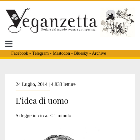
Facebook
-
Telegram
-
Mastodon
-
Bluesky
-
Archive
Tag:
24 Luglio, 2014 | 4.833 letture
L’idea di uomo
<span>idea
Si legge in circa:
< 1
minuto
di