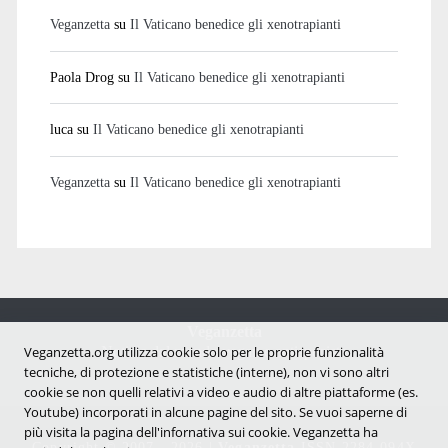
Veganzetta
su
Il Vaticano benedice gli xenotrapianti
Paola Drog
su
Il Vaticano benedice gli xenotrapianti
luca
su
Il Vaticano benedice gli xenotrapianti
Veganzetta
su
Il Vaticano benedice gli xenotrapianti
Veganzetta
Veganzetta.org utilizza cookie solo per le proprie funzionalità
Notizie dal mondo vegan e antispecista
tecniche, di protezione e statistiche (interne), non vi sono altri
cookie se non quelli relativi a video e audio di altre piattaforme (es.
Youtube) incorporati in alcune pagine del sito. Se vuoi saperne di
più visita la pagina dell'infornativa sui cookie. Veganzetta ha
Copyright © 2007 - 2026 |
Veganzetta
ISSN 2284-094X