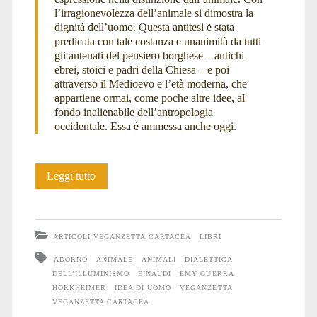
l’irragionevolezza dell’animale si dimostra la
dignità dell’uomo. Questa antitesi è stata
predicata con tale costanza e unanimità da tutti
gli antenati del pensiero borghese – antichi
ebrei, stoici e padri della Chiesa – e poi
attraverso il Medioevo e l’età moderna, che
appartiene ormai, come poche altre idee, al
fondo inalienabile dell’antropologia
occidentale. Essa è ammessa anche oggi.
L’idea
Leggi tutto
di
uomo
ARTICOLI VEGANZETTA CARTACEA
LIBRI
ADORNO
ANIMALE
ANIMALI
DIALETTICA
DELL’ILLUMINISMO
EINAUDI
EMY GUERRA
HORKHEIMER
IDEA DI UOMO
VEGANZETTA
VEGANZETTA CARTACEA