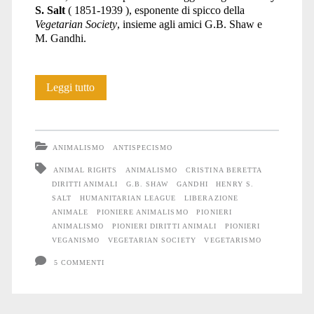
S. Salt
( 1851-1939 ), esponente di spicco della
Vegetarian Society
, insieme agli amici G.B. Shaw e
M. Gandhi.
Pionieri
Leggi tutto
dei
diritti
ANIMALISMO
ANTISPECISMO
animali:
ANIMAL RIGHTS
ANIMALISMO
CRISTINA BERETTA
DIRITTI ANIMALI
G.B. SHAW
GANDHI
HENRY S.
Henry
SALT
HUMANITARIAN LEAGUE
LIBERAZIONE
S.
ANIMALE
PIONIERE ANIMALISMO
PIONIERI
ANIMALISMO
PIONIERI DIRITTI ANIMALI
PIONIERI
Salt
VEGANISMO
VEGETARIAN SOCIETY
VEGETARISMO
5 COMMENTI