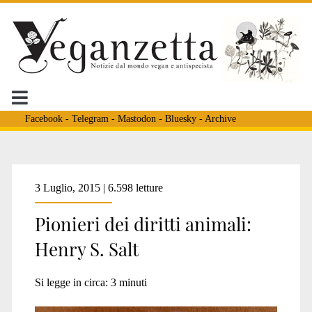
Facebook
-
Telegram
-
Mastodon
-
Bluesky
-
Archive
Tag:
3 Luglio, 2015 | 6.598 letture
Pionieri dei diritti animali:
<span>Henry
Henry S. Salt
S.
Si legge in circa:
3
minuti