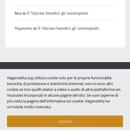
luca
su
Il Vaticano benedice gli xenotrapianti
Veganzetta
su
Il Vaticano benedice gli xenotrapianti
Veganzetta
Notizie dal mondo vegan e antispecista
Veganzetta.org utilizza cookie solo per le proprie funzionalità
tecniche, di protezione e statistiche (interne), non vi sono altri
cookie se non quelli relativi a video e audio di altre piattaforme (es.
Youtube) incorporati in alcune pagine del sito. Se vuoi saperne di
più visita la pagina dell'infornativa sui cookie. Veganzetta ha
Copyright © 2007 - 2026 |
Veganzetta
ISSN 2284-094X
un'indole molto riservata.
Informativa sui cookie (UE)
|
Informativa sulla Privacy
|
Avvertenze e Licenza d'uso
Accetta