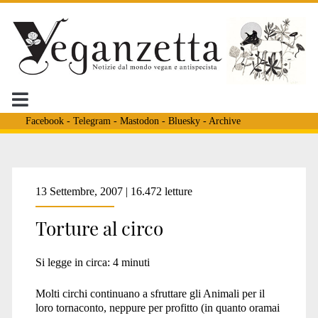
Facebook
-
Telegram
-
Mastodon
-
Bluesky
-
Archive
Tag:
13 Settembre, 2007 | 16.472 letture
Torture al circo
<span>fus</span>
Si legge in circa:
4
minuti
Molti circhi continuano a sfruttare gli Animali per il
loro tornaconto, neppure per profitto (in quanto oramai