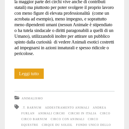
la maggior parte dei circhi vive anche di contributi
statali) ma piuttosto per poter svolgere il proprio lavoro
con meno figure di elevata professionalità (come un
acrobata ad esempio), meno impegno, e soprattutto
meno dipendenti umani (nessun Animale è stipendiato
o ha tutela sindacale o diritti paragonabili a quelli di un
Umano), utilizzandoli inoltre per attirare un pubblico
spinto dalla curiosità di vedere Animali esotici costretti
ad impegnarsi in azioni innaturali e spesso ridicole o
pericolose.
Torture
Leggi tutto
al
circo
ANIMALISMO
.T. BARNUM
ADDESTRAMENTO ANIMALI
ANDREA
FURLAN
ANIMALI CIRCHI
CIRCHI IN ITALIA
CIRCO
CIRCO BARNUM
CIRCO CON ANIMALI
CIRCO
EQUESTRE
CIRQUE DU SOLEIL
FONDO UNICO DELLO