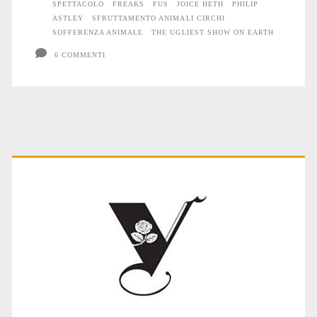
SPETTACOLO
FREAKS
FUS
JOICE HETH
PHILIP
ASTLEY
SFRUTTAMENTO ANIMALI CIRCHI
SOFFERENZA ANIMALE
THE UGLIEST SHOW ON EARTH
6 COMMENTI
Primary
Sidebar