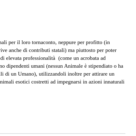
ali per il loro tornaconto, neppure per profitto (in
ve anche di contributi statali) ma piuttosto per poter
 di elevata professionalità (come un acrobata ad
no dipendenti umani (nessun Animale è stipendiato o ha
lli di un Umano), utilizzandoli inoltre per attirare un
>
imali esotici costretti ad impegnarsi in azioni innaturali