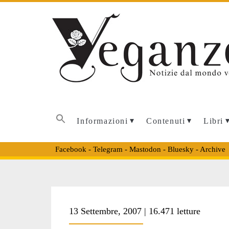
Informazioni
Contenuti
Libri
Facebook
-
Telegram
-
Mastodon
-
Bluesky
-
Archive
Tag:
13 Settembre, 2007 | 16.471 letture
<span>Fondo