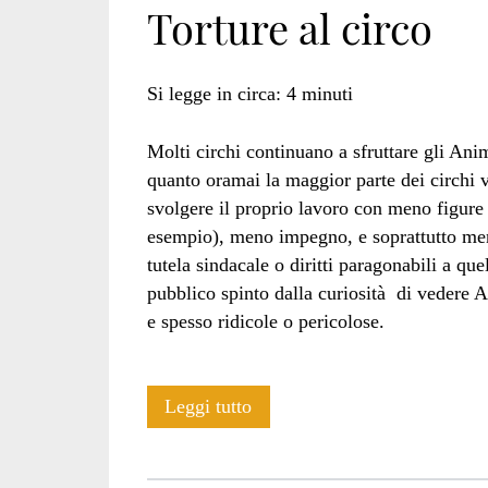
Torture al circo
Unico
Si legge in circa:
4
minuti
Molti circhi continuano a sfruttare gli Anim
dello
quanto oramai la maggior parte dei circhi vi
svolgere il proprio lavoro con meno figure
esempio), meno impegno, e soprattutto me
tutela sindacale o diritti paragonabili a que
Spettacolo</span
pubblico spinto dalla curiosità di vedere An
e spesso ridicole o pericolose.
Torture
Leggi tutto
al