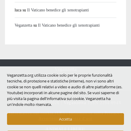
luca
su
Il Vaticano benedice gli xenotrapianti
Veganzetta
su
Il Vaticano benedice gli xenotrapianti
Veganzetta
Notizie dal mondo vegan e antispecista
Veganzetta.org utilizza cookie solo per le proprie funzionalità
tecniche, di protezione e statistiche (interne), non vi sono altri
cookie se non quelli relativi a video e audio di altre piattaforme (es.
Youtube) incorporati in alcune pagine del sito. Se vuoi saperne di
più visita la pagina dell'infornativa sui cookie. Veganzetta ha
Copyright © 2007 - 2026 |
Veganzetta
ISSN 2284-094X
un'indole molto riservata.
Informativa sui cookie (UE)
|
Informativa sulla Privacy
|
Avvertenze e Licenza d'uso
Accetta
ANIMALI LIBERI!