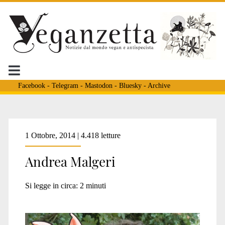
Facebook
-
Telegram
-
Mastodon
-
Bluesky
-
Archive
Tag:
1 Ottobre, 2014 | 4.418 letture
Andrea Malgeri
<span>fumetti
Si legge in circa:
2
minuti
antispecisti</span>