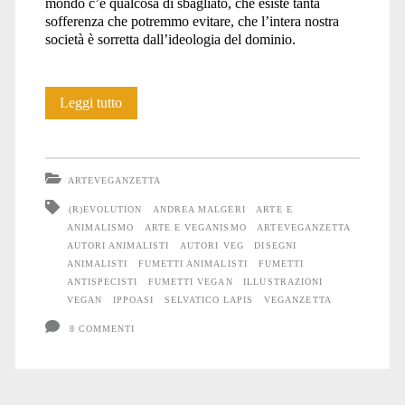
mondo c’è qualcosa di sbagliato, che esiste tanta
sofferenza che potremmo evitare, che l’intera nostra
società è sorretta dall’ideologia del dominio.
Andrea
Leggi tutto
Malgeri
ARTEVEGANZETTA
(R)EVOLUTION
ANDREA MALGERI
ARTE E
ANIMALISMO
ARTE E VEGANISMO
ARTEVEGANZETTA
AUTORI ANIMALISTI
AUTORI VEG
DISEGNI
ANIMALISTI
FUMETTI ANIMALISTI
FUMETTI
ANTISPECISTI
FUMETTI VEGAN
ILLUSTRAZIONI
VEGAN
IPPOASI
SELVATICO LAPIS
VEGANZETTA
8 COMMENTI