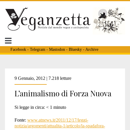
Facebook
-
Telegram
-
Mastodon
-
Bluesky
-
Archive
Tag:
9 Gennaio, 2012 | 7.218 letture
L’animalismo di Forza Nuova
<span>forza
Si legge in circa:
< 1
minuto
nuova
Fonte:
www.atnews.it/2011/12/17/leggi-
notizia/argomenti/attualita-1/articolo/la-spadafora-