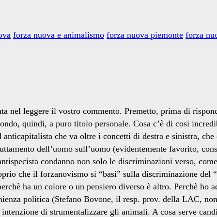
ova
forza nuova e animalismo
forza nuova piemonte
forza nu
uta nel leggere il vostro commento. Premetto, prima di rispond
ndo, quindi, a puro titolo personale. Cosa c’è di cosi incredi
nticapitalista che va oltre i concetti di destra e sinistra, che
sfruttamento dell’uomo sull’uomo (evidentemente favorito, con
a antispecista condanno non solo le discriminazioni verso, co
prio che il forzanovismo si “basi” sulla discriminazione del “
rchè ha un colore o un pensiero diverso è altro. Perchè ho acc
venienza politica (Stefano Bovone, il resp. prov. della LAC, no
 intenzione di strumentalizzare gli animali. A cosa serve cand