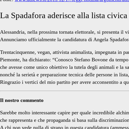
La Spadafora aderisce alla lista civi
Alessandria, nella prossima tornata elettorale, si presenta il
Annunciamo ufficialmente la candidatura di Angela Spadafora
Trentacinquenne, vegan, attivista animalista, impegnata in par
Piemonte, ha dichiarato: “Conosco Stefano Bovone da tempo e
che avesse come unico obiettivo la tutela degli animali e la s
nonché la serietà e preparazione tecnica delle persone in li
Ringrazio i vertici del mio partito per avere acconsentito a q
Il nostro commento
Sarebbe molto interessante capire per quale incredibile alchimi
che rappresenta e che propaganda si basa sulla discriminazion
A chi non vede nulla di strano in questa candidatura (ammesso