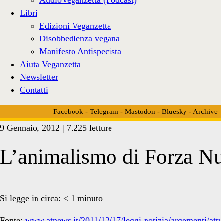
Libri
Edizioni Veganzetta
Disobbedienza vegana
Manifesto Antispecista
Aiuta Veganzetta
Newsletter
Contatti
Facebook
-
Telegram
-
Mastodon
-
Bluesky
-
Archive
9 Gennaio, 2012 | 7.225 letture
L’animalismo di Forza N
Si legge in circa:
< 1
minuto
Fonte:
www.atnews.it/2011/12/17/leggi-notizia/argomenti/attua