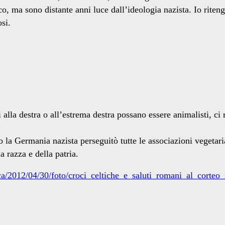
ma sono distante anni luce dall’ideologia nazista. Io ritengo i
osi.
la destra o all’estrema destra possano essere animalisti, ci ri
o la Germania nazista perseguitò tutte le associazioni vegetar
a razza e della patria.
aca/2012/04/30/foto/croci_celtiche_e_saluti_romani_al_corteo