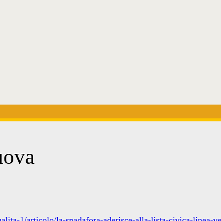
uova
lita-1/articolo/la-spadafora-aderisce-alla-lista-civica-linea