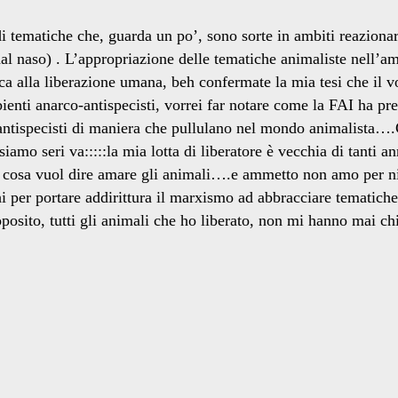
 di tematiche che, guarda un po’, sono sorte in ambiti reaziona
dal naso) . L’appropriazione delle tematiche animaliste nell’am
 liberazione umana, beh confermate la mia tesi che il vostr
ienti anarco-antispecisti, vorrei far notare come la FAI ha pr
 antispecisti di maniera che pullulano nel mondo animalista….
iamo seri va:::::la mia lotta di liberatore è vecchia di tanti
io cosa vuol dire amare gli animali….e ammetto non amo per n
hi per portare addirittura il marxismo ad abbracciare tematic
o, tutti gli animali che ho liberato, non mi hanno mai chie