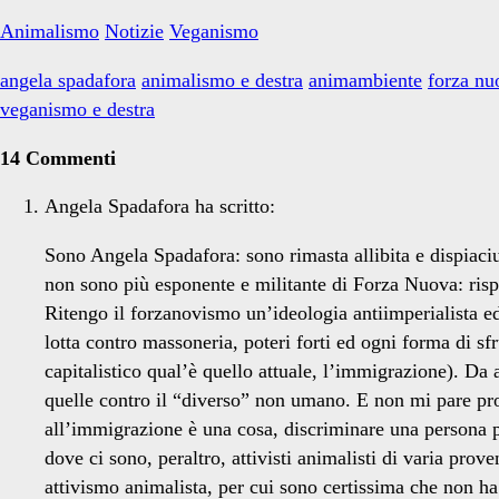
Animalismo
Notizie
Veganismo
angela spadafora
animalismo e destra
animambiente
forza nu
veganismo e destra
14 Commenti
Angela Spadafora
ha scritto:
Sono Angela Spadafora: sono rimasta allibita e dispiaci
non sono più esponente e militante di Forza Nuova: rispo
Ritengo il forzanovismo un’ideologia antiimperialista ed a
lotta contro massoneria, poteri forti ed ogni forma di 
capitalistico qual’è quello attuale, l’immigrazione). D
quelle contro il “diverso” non umano. E non mi pare pro
all’immigrazione è una cosa, discriminare una persona pe
dove ci sono, peraltro, attivisti animalisti di varia pro
attivismo animalista, per cui sono certissima che non ha