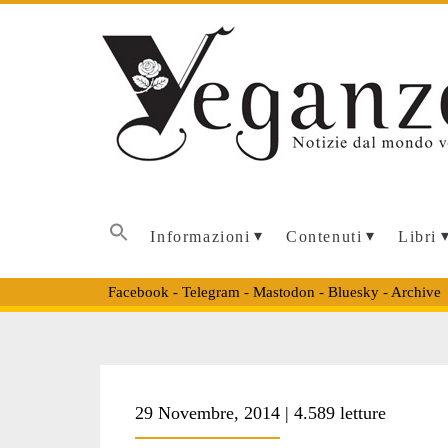
Informazioni
Contenuti
Libri
Facebook
-
Telegram
-
Mastodon
-
Bluesky
-
Archive
Tag:
29 Novembre, 2014 | 4.589 letture
<span>fiestas</s