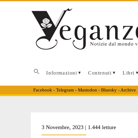
Informazioni
Contenuti
Libri
Facebook
-
Telegram
-
Mastodon
-
Bluesky
-
Archive
Tag:
3 Novembre, 2023 | 1.444 letture
<span>fiducia