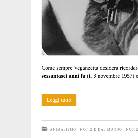
Come sempre Veganzetta desidera ricorda
sessantasei anni fa
(il 3 novembre 1957) e
Cara
Leggi tutto
Laika
non
ANIMALISMO
NOTIZIE DAL MONDO
NOTIZ
ci