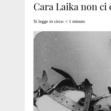
Cara Laika non ci
tradita</span>
Si legge in circa:
< 1
minuto