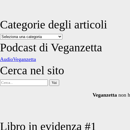
Categorie degli articoli
Categorie
degli
Podcast di Veganzetta
articoli
AudioVeganzetta
Cerca nel sito
Cerca
per:
Veganzetta
non h
Libro in evidenza #1