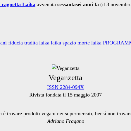
a cagnetta Laika
avvenuta
sessantasei anni fa
(il 3 novembre
cani
fiducia tradita
laika
laika spazio
morte laika
PROGRAMM
Veganzetta
ISSN 2284-094X
Rivista fondata il 15 maggio 2007
n è trovare prodotti vegani nei supermercati, bensì non trova
Adriano Fragano