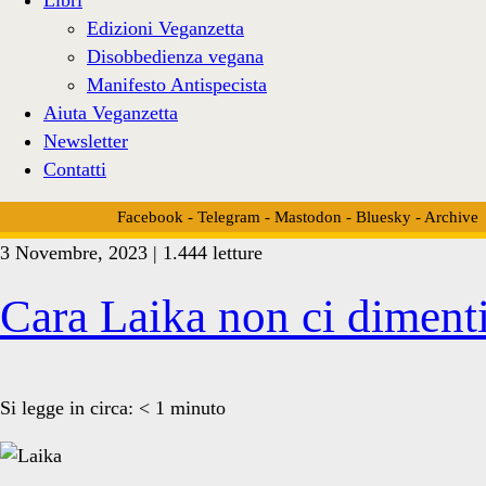
Edizioni Veganzetta
Disobbedienza vegana
Manifesto Antispecista
Aiuta Veganzetta
Newsletter
Contatti
Facebook
-
Telegram
-
Mastodon
-
Bluesky
-
Archive
3 Novembre, 2023 | 1.444 letture
Tag:
Cara Laika non ci diment
<span>esperimenti
Si legge in circa:
< 1
minuto
cani</span>