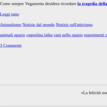
Come sempre Veganzetta desidera ricordare
la tragedia dell
Cara
Leggi tutto
Laika
Animalismo
Notizie dal mondo
Notizie sull'attivismo
non
ci
animali spazio
cagnolina laika
cani nello spazio
esperimenti 
dimentichiamo
di
3 Commenti
te
Primary
Sidebar
«La felicità no