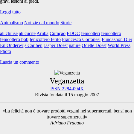
gravi lesioni ai piedi.
La
Leggi tutto
storia
Animalismo
Notizie dal mondo
Storie
del
Fenicottero
ali chiuse
ali cucite
Aruba
Curaçao
FDOC
fenicotteri
fenicottero
Bob
fenicottero bob
fenicottero ferito
Francesco Cortonesi
Fundashon Dier
En Onderwijs Cariben
Jasper Doest
nature
Odette Doest
World Press
Photo
Lascia un commento
Primary
Veganzetta
ISSN 2284-094X
Rivista fondata il 15 maggio 2007
Sidebar
«La felicità non è trovare prodotti vegani nei supermercati, bensì non
trovare supermercati»
Adriano Fragano