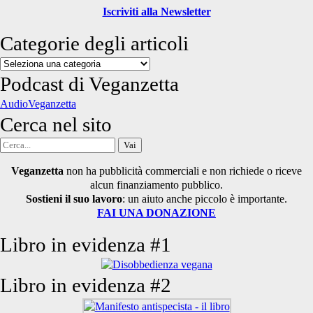
Iscriviti alla Newsletter
Categorie degli articoli
Categorie
degli
Podcast di Veganzetta
articoli
AudioVeganzetta
Cerca nel sito
Cerca
per:
Veganzetta
non ha pubblicità commerciali e non richiede o riceve
alcun finanziamento pubblico.
Sostieni il suo lavoro
: un aiuto anche piccolo è importante.
FAI UNA DONAZIONE
Libro in evidenza #1
Libro in evidenza #2