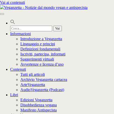
Vai ai contenuti
Cerca
per:
Informazioni
Introduzione a Veganzetta
Linguaggio e principi
Definizioni fondamentali
Iscriviti, partecipa, informati
Suggerimenti virtuali
Avvertenze e licenza d’uso
Contenuti
Tutti gli articoli
Archivio Veganzetta cartacea
ArteVeganzetta
AudioVeganzetta (Podcast)
Libri
Edizioni Veganzetta
Disobbedienza vegana
Manifesto Antispecista