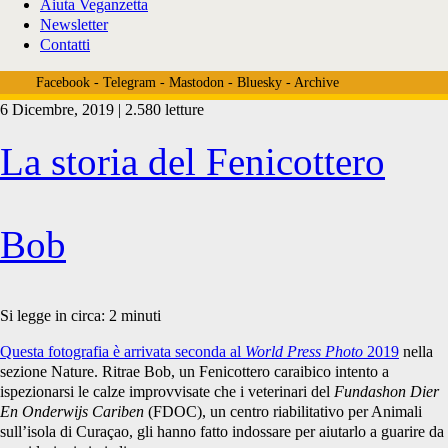
Aiuta Veganzetta
Newsletter
Contatti
Facebook
-
Telegram
-
Mastodon
-
Bluesky
-
Archive
6 Dicembre, 2019 | 2.580 letture
Tag:
La storia del Fenicottero
<span>fenicottero
Bob
ferito</span>
Si legge in circa:
2
minuti
Questa fotografia è arrivata seconda al
World Press Photo
2019
nella
sezione Nature. Ritrae Bob, un Fenicottero caraibico intento a
ispezionarsi le calze improvvisate che i veterinari del
Fundashon Dier
En Onderwijs Cariben
(FDOC), un centro riabilitativo per Animali
sull’isola di Curaçao, gli hanno fatto indossare per aiutarlo a guarire da