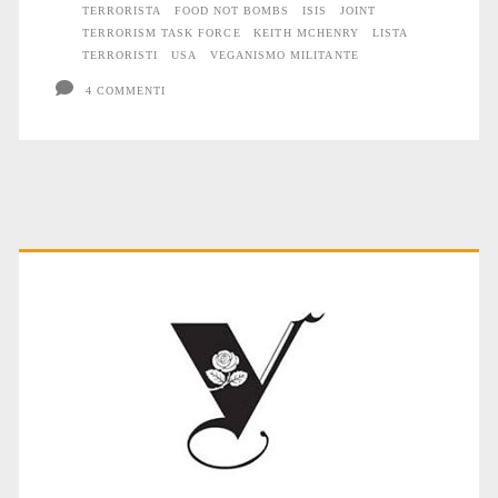
TERRORISTA
FOOD NOT BOMBS
ISIS
JOINT
TERRORISM TASK FORCE
KEITH MCHENRY
LISTA
TERRORISTI
USA
VEGANISMO MILITANTE
4 COMMENTI
Primary
Sidebar