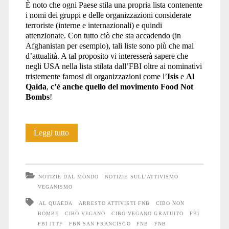
È noto che ogni Paese stila una propria lista contenente
i nomi dei gruppi e delle organizzazioni considerate
terroriste (interne e internazionali) e quindi
attenzionate. Con tutto ciò che sta accadendo (in
Afghanistan per esempio), tali liste sono più che mai
d’attualità. A tal proposito vi interesserà sapere che
negli USA nella lista stilata dall’FBI oltre ai nominativi
tristemente famosi di organizzazioni come l’
Isis
e
Al
Qaida
,
c’è anche quello del movimento Food Not
Bombs
!
Food
Leggi tutto
Not
Bombs
NOTIZIE DAL MONDO
NOTIZIE SULL'ATTIVISMO
come
VEGANISMO
AL QUAEDA
ARRESTO ATTIVISTI FNB
CIBO NON
l’Isis…
BOMBE
CIBO VEGANO
CIBO VEGANO GRATUITO
FBI
FBI JTTF
FBN SAN FRANCISCO
FNB
FNB