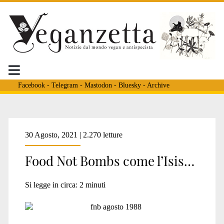
Facebook
-
Telegram
-
Mastodon
-
Bluesky
-
Archive
Tag:
30 Agosto, 2021 | 2.270 letture
Food Not Bombs come l’Isis…
<span>FBI
Si legge in circa:
2
minuti
JTTF</span>