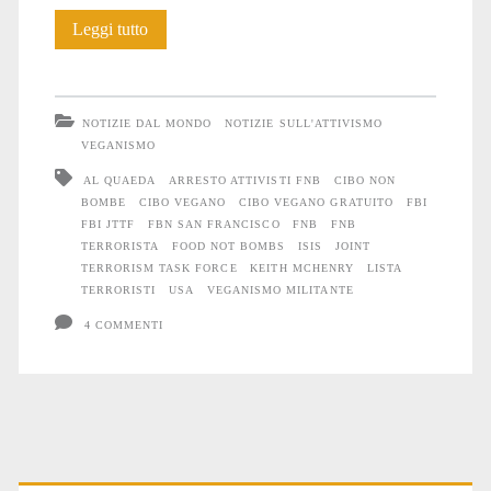
Food
Leggi tutto
Not
Bombs
NOTIZIE DAL MONDO
NOTIZIE SULL'ATTIVISMO
come
VEGANISMO
AL QUAEDA
ARRESTO ATTIVISTI FNB
CIBO NON
l’Isis…
BOMBE
CIBO VEGANO
CIBO VEGANO GRATUITO
FBI
FBI JTTF
FBN SAN FRANCISCO
FNB
FNB
TERRORISTA
FOOD NOT BOMBS
ISIS
JOINT
TERRORISM TASK FORCE
KEITH MCHENRY
LISTA
TERRORISTI
USA
VEGANISMO MILITANTE
4 COMMENTI