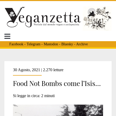
Facebook
-
Telegram
-
Mastodon
-
Bluesky
-
Archive
Tag:
30 Agosto, 2021 | 2.270 letture
Food Not Bombs come l’Isis…
<span>lista
Si legge in circa:
2
minuti
terroristi</span>