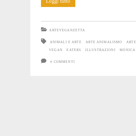
Jade
Leggi tutto
Monica
Bello:
ARTEVEGANZETTA
Eaters
ANIMALI E ARTE
ARTE ANIMALISMO
ARTE
VEGAN
EATERS
ILLUSTRAZIONI
MONICA
4 COMMENTI