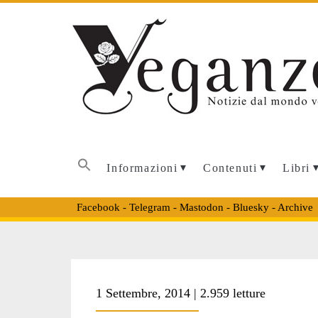
Informazioni
Contenuti
Libri
Facebook
-
Telegram
-
Mastodon
-
Bluesky
-
Archive
Tag:
1 Settembre, 2014 | 2.959 letture
<span>eaters</s