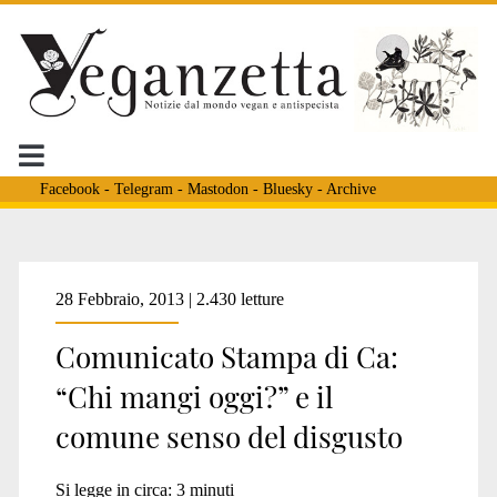
Facebook
-
Telegram
-
Mastodon
-
Bluesky
-
Archive
Tag:
28 Febbraio, 2013 | 2.430 letture
Comunicato Stampa di Ca:
<span>cuneo</span>
“Chi mangi oggi?” e il
comune senso del disgusto
Si legge in circa:
3
minuti