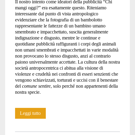
Il nostro intento come ideatori della pubblicità “Chi
mangi oggi?” era esattamente questo. Riteniamo
interessante dal punto di vista antropologico
evidenziare che la fotografia di un bambolotto
rappresentante le fattezze di un bambino umano
smembrato e impacchettato, suscita generalmente
indignazione e disgusto, mentre le continue e
quotidiane pubblicità raffiguranti i corpi degli animali
non umani smembrati e impacchettati in varie modalità
non provocano lo stesso disgusto, anzi al contrario
paiono universalmente accettate. La cultura della nostra
società antropocentrica ci abitua alla visione di
violenze e crudeltà nei confronti di esseri senzienti che
vengono schiavizzati, torturati e uccisi con il benestare
del
comune sentire
, solo perché non appartenenti della
nostra specie.
Comunicato
Leggi tutto
Stampa
di