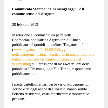
Comunicato Stampa: “Chi mangi oggi?” e il
comune senso del disgusto
28 febbraio 2013
In relazione al commento da parte della
Confederazione Italiana Agricoltori di Cuneo
pubblicato sul quotidiano online “Targatocn.it”
(
www.targatocn.it/2013/02/23/leggi-
notizia/argomenti/attualita/articolo/chi-mangi-oggi-una-
fettina-di-manzi-o-un-bambino-campagna-del-
vegani.html
) sull’affissione di mega-cartelloni della
pubblicità “Chi mangi oggi?” a Torino, rispondiamo
pubblicamente.
I mega-cartelloni affissi per le vie di Pordenone, di
Torino e da oggi anche di Grosseto, hanno sortito
l’effetto desiderato, ossia far riflettere e discutere le
persone.