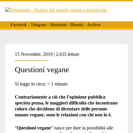
Facebook
-
Telegram
-
Mastodon
-
Bluesky
-
Archive
Tag:
15 Novembre, 2019 | 2.635 letture
Questioni vegane
<span>confronti
Si legge in circa:
< 1
minuto
vegani</span>
Contrariamente a ciò che l’opinione pubblica
specista pensa, le maggiori difficoltà che incontrano
coloro che decidono di diventare delle persone
umane vegane, sono le relazioni con chi non lo è.
“
Questioni vegane
” nasce per dare la possibilità alle