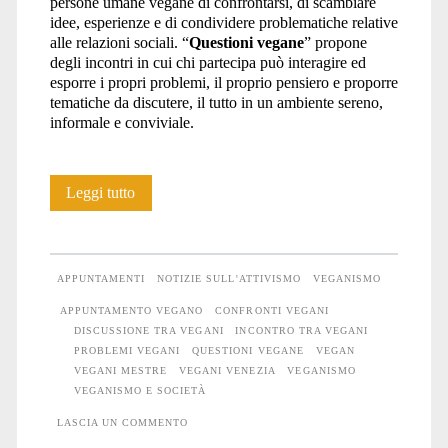
persone umane vegane di confrontarsi, di scambiare
idee, esperienze e di condividere problematiche relative
alle relazioni sociali. “
Questioni vegane
” propone
degli incontri in cui chi partecipa può interagire ed
esporre i propri problemi, il proprio pensiero e proporre
tematiche da discutere, il tutto in un ambiente sereno,
informale e conviviale.
Questioni
Leggi tutto
vegane
APPUNTAMENTI
NOTIZIE SULL'ATTIVISMO
VEGANISMO
APPUNTAMENTO VEGANO
CONFRONTI VEGANI
DISCUSSIONE TRA VEGANI
INCONTRO TRA VEGANI
PROBLEMI VEGANI
QUESTIONI VEGANE
VEGAN
VEGANI MESTRE
VEGANI VENEZIA
VEGANISMO
VEGANISMO E SOCIETÀ
LASCIA UN COMMENTO