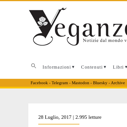
Informazioni
Contenuti
Libri
Facebook
-
Telegram
-
Mastodon
-
Bluesky
-
Archive
Tag:
28 Luglio, 2017 | 2.995 letture
<span>centro