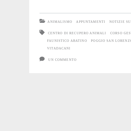
una
settimana
ANIMALISMO
APPUNTAMENTI
NOTIZIE S
dalle
CENTRO DI RECUPERO ANIMALI
CORSO GES
bambine
FAUNISTICO ABATINO
POGGIO SAN LORENZ
VITADACANI
UN COMMENTO