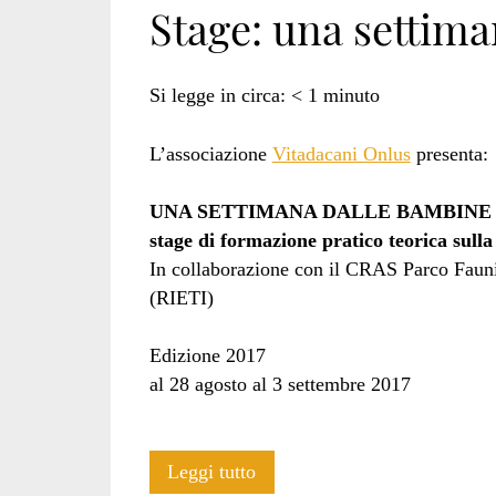
Stage: una settim
di
Si legge in circa:
< 1
minuto
L’associazione
Vitadacani Onlus
presenta:
recupero
UNA SETTIMANA DALLE BAMBINE
stage di formazione pratico teorica sulla 
In collaborazione con il CRAS Parco Fauni
animali</span>
(RIETI)
Edizione 2017
al 28 agosto al 3 settembre 2017
Stage:
Leggi tutto