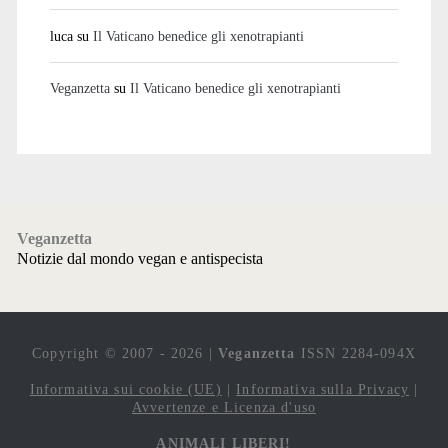
luca
su
Il Vaticano benedice gli xenotrapianti
Veganzetta
su
Il Vaticano benedice gli xenotrapianti
Veganzetta
Notizie dal mondo vegan e antispecista
Copyright © 2007 - 2026 |
Veganzetta
ISSN 2284-094X
Informativa sui cookie (UE)
|
Informativa sulla Privacy
|
Avvertenze e Licenza d'uso
ANIMALI LIBERI!