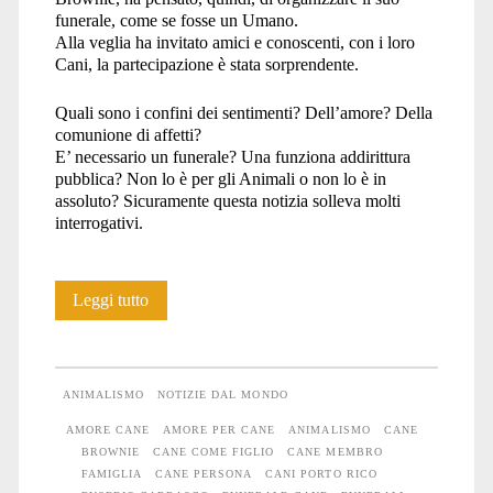
funerale, come se fosse un Umano.
Alla veglia ha invitato amici e conoscenti, con i loro
Cani, la partecipazione è stata sorprendente.
Quali sono i confini dei sentimenti? Dell’amore? Della
comunione di affetti?
E’ necessario un funerale? Una funziona addirittura
pubblica? Non lo è per gli Animali o non lo è in
assoluto? Sicuramente questa notizia solleva molti
interrogativi.
Porto
Leggi tutto
Rico:
il
ANIMALISMO
NOTIZIE DAL MONDO
funerale
AMORE CANE
AMORE PER CANE
ANIMALISMO
CANE
BROWNIE
CANE COME FIGLIO
CANE MEMBRO
di
FAMIGLIA
CANE PERSONA
CANI PORTO RICO