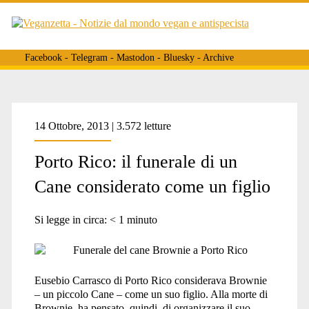
Facebook
-
Telegram
-
Mastodon
-
Bluesky
-
Archive
Tag:
14 Ottobre, 2013 | 3.572 letture
Porto Rico: il funerale di un
<span>cani
Cane considerato come un figlio
porto
Si legge in circa:
< 1
minuto
rico</span>
Eusebio Carrasco di Porto Rico considerava Brownie
– un piccolo Cane – come un suo figlio. Alla morte di
Brownie, ha pensato, quindi, di organizzare il suo