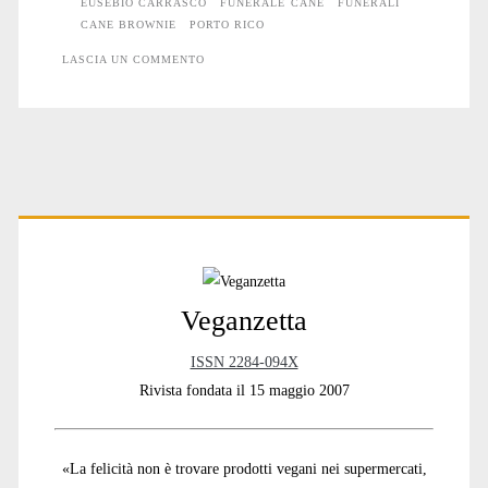
un
EUSEBIO CARRASCO
FUNERALE CANE
FUNERALI
CANE BROWNIE
PORTO RICO
Cane
LASCIA UN COMMENTO
considerato
come
un
figlio
Primary
Sidebar
Veganzetta
ISSN 2284-094X
Rivista fondata il 15 maggio 2007
«La felicità non è trovare prodotti vegani nei supermercati,