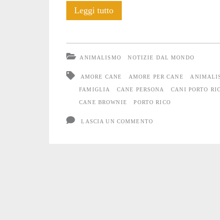
Porto
Leggi tutto
Rico:
il
ANIMALISMO
NOTIZIE DAL MONDO
funerale
AMORE CANE
AMORE PER CANE
ANIMALI
di
FAMIGLIA
CANE PERSONA
CANI PORTO RI
CANE BROWNIE
PORTO RICO
un
LASCIA UN COMMENTO
Cane
considerato
come
un
figlio