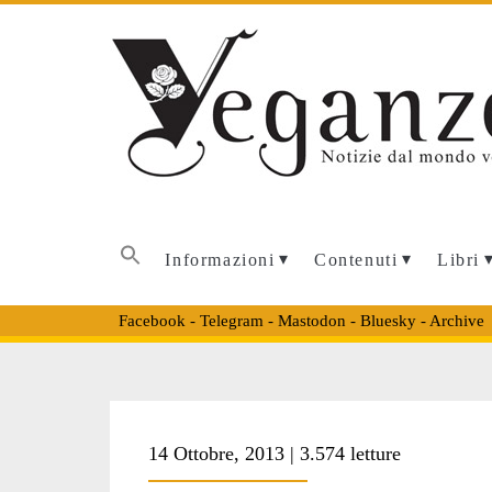
Informazioni
Contenuti
Libri
Facebook
-
Telegram
-
Mastodon
-
Bluesky
-
Archive
Tag:
14 Ottobre, 2013 | 3.574 letture
<span>amore