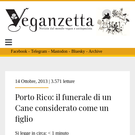
Facebook
-
Telegram
-
Mastodon
-
Bluesky
-
Archive
Tag:
14 Ottobre, 2013 | 3.571 letture
Porto Rico: il funerale di un
<span>cane
Cane considerato come un
figlio
come
Si legge in circa:
< 1
minuto