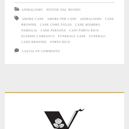
il
ANIMALISMO
NOTIZIE DAL MONDO
funerale
AMORE CANE
AMORE PER CANE
ANIMALISMO
CANE
BROWNIE
CANE COME FIGLIO
CANE MEMBRO
di
FAMIGLIA
CANE PERSONA
CANI PORTO RICO
un
EUSEBIO CARRASCO
FUNERALE CANE
FUNERALI
CANE BROWNIE
PORTO RICO
Cane
LASCIA UN COMMENTO
considerato
come
un
figlio
Primary
Sidebar