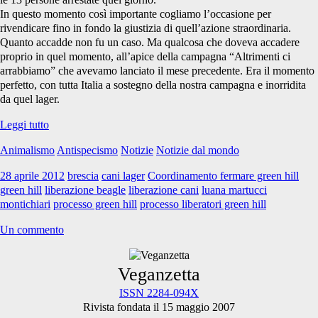
In questo momento così importante cogliamo l’occasione per
rivendicare fino in fondo la giustizia di quell’azione straordinaria.
Quanto accadde non fu un caso. Ma qualcosa che doveva accadere
proprio in quel momento, all’apice della campagna “Altrimenti ci
arrabbiamo” che avevamo lanciato il mese precedente. Era il momento
perfetto, con tutta Italia a sostegno della nostra campagna e inorridita
da quel lager.
Comunicato
Leggi tutto
Coordinamento
Animalismo
Antispecismo
Notizie
Notizie dal mondo
Fermare
Green
28 aprile 2012
brescia
cani lager
Coordinamento fermare green hill
Hill:
green hill
liberazione beagle
liberazione cani
luana martucci
“Processo
montichiari
processo green hill
processo liberatori green hill
contro
chi
Un commento
ha
liberato
i
Primary
Veganzetta
beagle
ISSN 2284-094X
di
Rivista fondata il 15 maggio 2007
Green