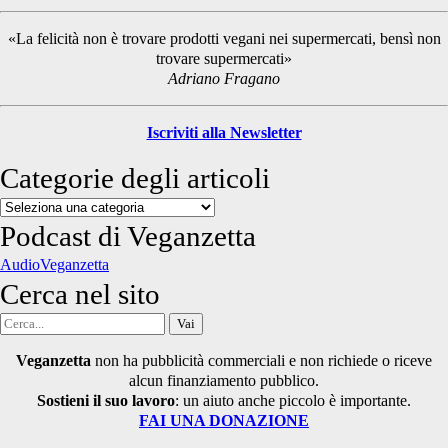
Hill”
Sidebar
«La felicità non è trovare prodotti vegani nei supermercati, bensì non
trovare supermercati»
Adriano Fragano
Iscriviti alla Newsletter
Categorie degli articoli
Categorie
degli
Podcast di Veganzetta
articoli
AudioVeganzetta
Cerca nel sito
Cerca
per:
Veganzetta
non ha pubblicità commerciali e non richiede o riceve
alcun finanziamento pubblico.
Sostieni il suo lavoro
: un aiuto anche piccolo è importante.
FAI UNA DONAZIONE