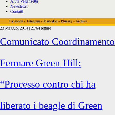
Aiuta Veganzetta
Newsletter
Contatti
Facebook
-
Telegram
-
Mastodon
-
Bluesky
-
Archive
23 Maggio, 2014 | 2.764 letture
Tag:
Comunicato Coordinamento
<span>cani
Fermare Green Hill:
lager</span>
“Processo contro chi ha
liberato i beagle di Green