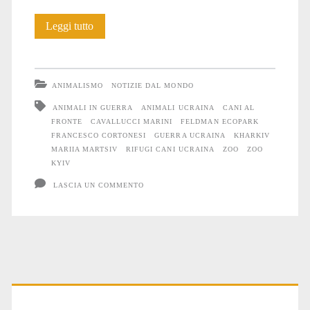
Anche
Leggi tutto
gli
Animali
ANIMALISMO
NOTIZIE DAL MONDO
soffrono
ANIMALI IN GUERRA
ANIMALI UCRAINA
CANI AL
FRONTE
CAVALLUCCI MARINI
FELDMAN ECOPARK
la
FRANCESCO CORTONESI
GUERRA UCRAINA
KHARKIV
guerra
MARIIA MARTSIV
RIFUGI CANI UCRAINA
ZOO
ZOO
KYIV
#30
LASCIA UN COMMENTO
Primary