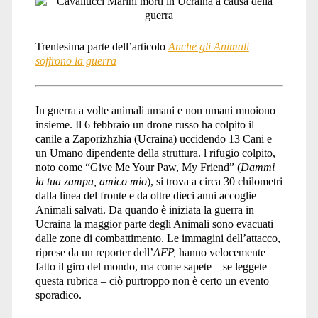
fronte</span>
Trentesima parte dell’articolo
Anche gli Animali
soffrono la guerra
In guerra a volte animali umani e non umani muoiono
insieme. Il 6 febbraio un drone russo ha colpito il
canile a Zaporizhzhia (Ucraina) uccidendo 13 Cani e
un Umano dipendente della struttura. l rifugio colpito,
noto come “Give Me Your Paw, My Friend” (
Dammi
la tua zampa, amico mio
), si trova a circa 30 chilometri
dalla linea del fronte e da oltre dieci anni accoglie
Animali salvati. Da quando è iniziata la guerra in
Ucraina la maggior parte degli Animali sono evacuati
dalle zone di combattimento. Le immagini dell’attacco,
riprese da un reporter dell’
AFP,
hanno velocemente
fatto il giro del mondo, ma come sapete – se leggete
questa rubrica – ciò purtroppo non è certo un evento
sporadico.