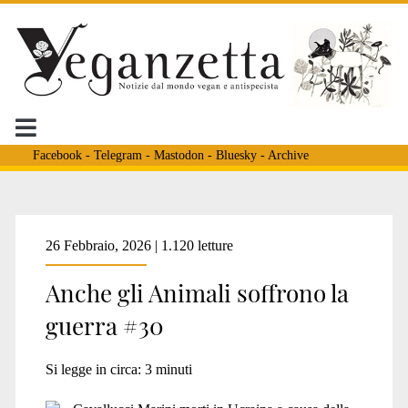
Facebook
-
Telegram
-
Mastodon
-
Bluesky
-
Archive
Tag:
26 Febbraio, 2026 | 1.120 letture
Anche gli Animali soffrono la
<span>cani
guerra #30
al
Si legge in circa:
3
minuti