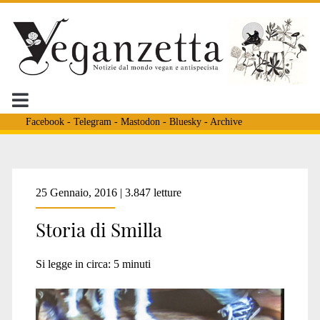
Facebook
-
Telegram
-
Mastodon
-
Bluesky
-
Archive
Tag:
25 Gennaio, 2016 | 3.847 letture
Storia di Smilla
<span>cane
Si legge in circa:
5
minuti
e