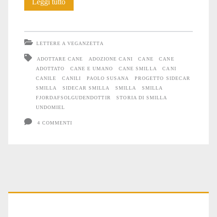
Storia
Leggi tutto
di
Smilla
LETTERE A VEGANZETTA
ADOTTARE CANE
ADOZIONE CANI
CANE
CANE
ADOTTATO
CANE E UMANO
CANE SMILLA
CANI
CANILE
CANILI
PAOLO SUSANA
PROGETTO SIDECAR
SMILLA
SIDECAR SMILLA
SMILLA
SMILLA
FJORDAFSOLGUDENDOTTIR
STORIA DI SMILLA
UNDOMIEL
4 COMMENTI
Primary