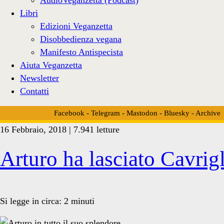
Libri
Edizioni Veganzetta
Disobbedienza vegana
Manifesto Antispecista
Aiuta Veganzetta
Newsletter
Contatti
Facebook
-
Telegram
-
Mastodon
-
Bluesky
-
Archive
16 Febbraio, 2018 | 7.941 letture
Tag:
Arturo ha lasciato Cavrig
<span>bruno
Si legge in circa:
2
minuti