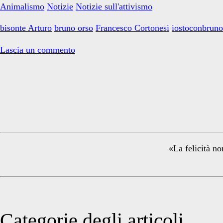
Animalismo
Notizie
Notizie sull'attivismo
morto,
viva
bisonte Arturo
bruno orso
Francesco Cortonesi
iostoconbruno
Bruno!
Lascia un commento
Primary
Sidebar
«La felicità no
Categorie degli articoli