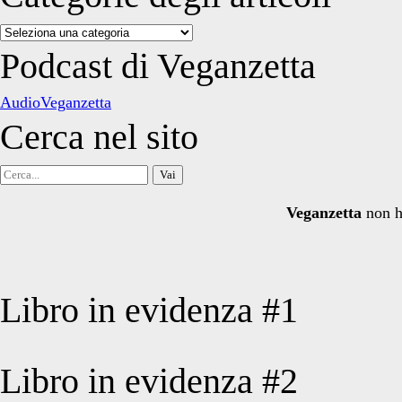
Categorie
degli
Podcast di Veganzetta
articoli
AudioVeganzetta
Cerca nel sito
Cerca
per:
Veganzetta
non h
Libro in evidenza #1
Libro in evidenza #2