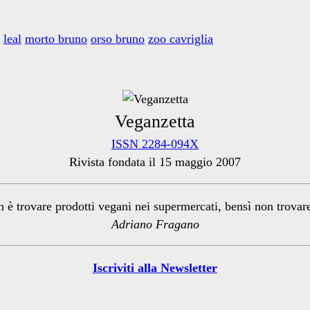
leal
morto bruno
orso bruno
zoo cavriglia
Veganzetta
ISSN 2284-094X
Rivista fondata il 15 maggio 2007
n è trovare prodotti vegani nei supermercati, bensì non trova
Adriano Fragano
Iscriviti alla Newsletter