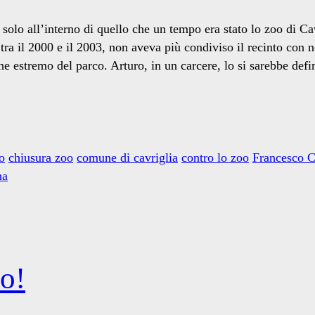
solo all’interno di quello che un tempo era stato lo zoo di Cavr
ra il 2000 e il 2003, non aveva più condiviso il recinto con 
gine estremo del parco. Arturo, in un carcere, lo si sarebbe def
o
chiusura zoo
comune di cavriglia
contro lo zoo
Francesco C
na
o!