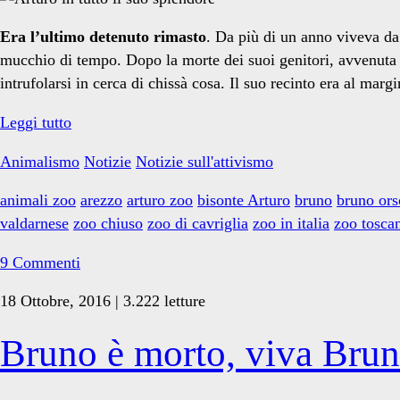
orso</span>
Era l’ultimo detenuto rimasto
. Da più di un anno viveva da 
mucchio di tempo. Dopo la morte dei suoi genitori, avvenuta t
intrufolarsi in cerca di chissà cosa. Il suo recinto era al mar
Arturo
Leggi tutto
ha
Animalismo
Notizie
Notizie sull'attivismo
lasciato
Cavriglia.
animali zoo
arezzo
arturo zoo
bisonte Arturo
bruno
bruno ors
Chiuso
valdarnese
zoo chiuso
zoo di cavriglia
zoo in italia
zoo tosca
per
sempre
9 Commenti
lo
18 Ottobre, 2016 | 3.222 letture
zoo!
Bruno è morto, viva Brun