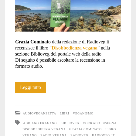
Grazia Cominato
della redazione di Radioveg.it
recensisce il libro “
Disobbedienza vegana
” nella
sezione Biblioveg del portale web della radio.
Di seguito è possibile ascoltare la recensione in
formato audio.
Recensione
Leggi tutto
su
Radioveg.it
AUDIOVEGANZETTA
LIBRI
VEGANISMO
di
ADRIANO FRAGANO
BIBLIOVEG
CORRADO DISEGNA
DISOBBEDIENZA VEGANA
GRAZIA COMINATO
LIBRO
“Disobbedienza
VEGANO
RADIO VEGANA
RADIOVEG
RADIOVEG.IT