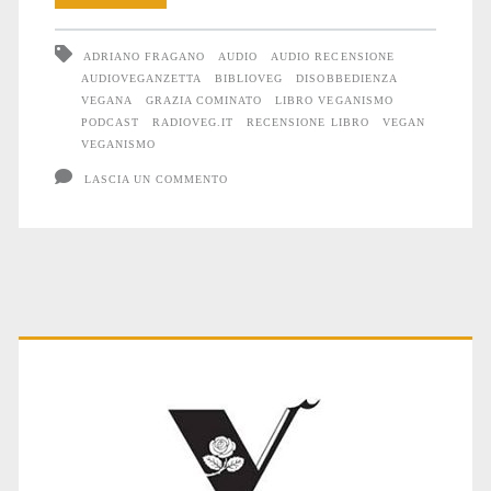
del
ADRIANO FRAGANO
AUDIO
AUDIO RECENSIONE
libro
AUDIOVEGANZETTA
BIBLIOVEG
DISOBBEDIENZA
VEGANA
GRAZIA COMINATO
LIBRO VEGANISMO
“Disobbedienza
PODCAST
RADIOVEG.IT
RECENSIONE LIBRO
VEGAN
vegana”
VEGANISMO
LASCIA UN COMMENTO
su
Radioveg.it
Primary
Sidebar