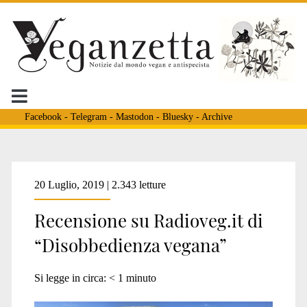
Facebook
-
Telegram
-
Mastodon
-
Bluesky
-
Archive
Tag:
20 Luglio, 2019 | 2.343 letture
Recensione su Radioveg.it di
<span>biblioveg</span>
“Disobbedienza vegana”
Si legge in circa:
< 1
minuto