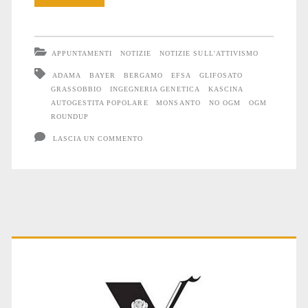
e
biotecnologie,
APPUNTAMENTI
NOTIZIE
NOTIZIE SULL'ATTIVISMO
veleno
ADAMA
BAYER
BERGAMO
EFSA
GLIFOSATO
GRASSOBBIO
INGEGNERIA GENETICA
KASCINA
e
AUTOGESTITA POPOLARE
MONSANTO
NO OGM
OGM
controllo
ROUNDUP
LASCIA UN COMMENTO
Primary
Sidebar