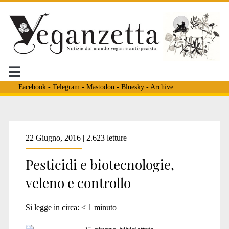
Facebook
-
Telegram
-
Mastodon
-
Bluesky
-
Archive
Tag:
22 Giugno, 2016 | 2.623 letture
Pesticidi e biotecnologie,
<span>bergamo</span>
veleno e controllo
Si legge in circa:
< 1
minuto