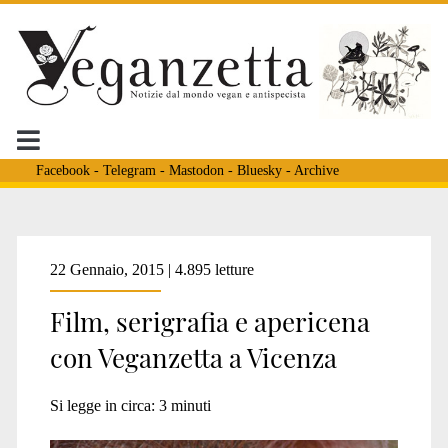
Facebook
-
Telegram
-
Mastodon
-
Bluesky
-
Archive
Tag:
22 Gennaio, 2015 | 4.895 letture
Film, serigrafia e apericena
<span>apericena
con Veganzetta a Vicenza
vegan</span>
Si legge in circa:
3
minuti