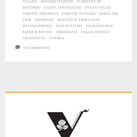
VEGANO
DEFOSRESTAZIONE
ELEMENTO DI
Veganzetta
DISTURBO
EVENTI ANTISPECISTI
EVENTI VEGAN
FORESTE INDONESIA
FORESTE PLUVIALI
GREEN THE
a
FILM
INDONESIA
MAGLIETTE ANIMALISTE
MULTINAZIONALI
OLIO DI PALMA
PALMA DA OLIO
Vicenza
PATRICK ROUXEL
SERIGRAFIA
VEGAN VICENZA
VEGANZETTA
VICENZA
UN COMMENTO
Primary
Sidebar