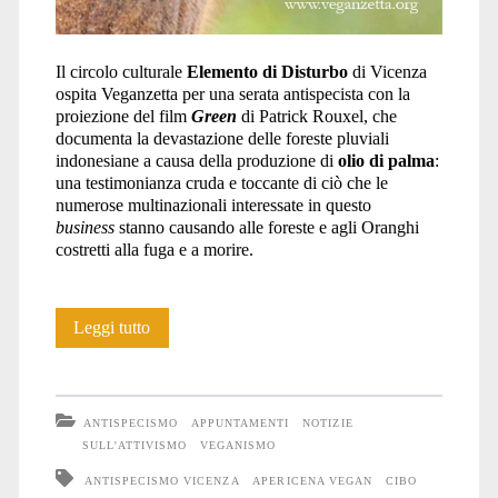
Il circolo culturale
Elemento di Disturbo
di Vicenza
ospita Veganzetta per una serata antispecista con la
proiezione del film
Green
di Patrick Rouxel, che
documenta la devastazione delle foreste pluviali
indonesiane a causa della produzione di
olio di palma
:
una testimonianza cruda e toccante di ciò che le
numerose multinazionali interessate in questo
business
stanno causando alle foreste e agli Oranghi
costretti alla fuga e a morire.
Film,
Leggi tutto
serigrafia
e
ANTISPECISMO
APPUNTAMENTI
NOTIZIE
apericena
SULL'ATTIVISMO
VEGANISMO
ANTISPECISMO VICENZA
APERICENA VEGAN
CIBO
con