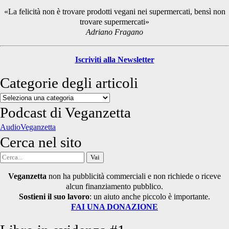
Sidebar
«La felicità non è trovare prodotti vegani nei supermercati, bensì non
trovare supermercati»
Adriano Fragano
Iscriviti alla Newsletter
Categorie degli articoli
Categorie
degli
Podcast di Veganzetta
articoli
AudioVeganzetta
Cerca nel sito
Cerca
per:
Veganzetta
non ha pubblicità commerciali e non richiede o riceve
alcun finanziamento pubblico.
Sostieni il suo lavoro
: un aiuto anche piccolo è importante.
FAI UNA DONAZIONE