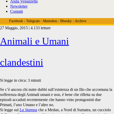
Aiuta Veganzetta
Newsletter
Contatti
Facebook
-
Telegram
-
Mastodon
-
Bluesky
-
Archive
27 Maggio, 2015 | 4.133 letture
Tag:
Animali e Umani
<span>animali
clandestini
esotici</span>
Si legge in circa:
3
minuti
Se c’è ancora chi nutre dubbi sull’esistenza di un filo che accomuna la
sofferenza degli Animali umani e non, è bene che rifletta su due
episodi accaduti recentemente che hanno visto protagonisti due
Primati, l’uno Umano e l’altro no.
Si legge sul
La Stampa
che a Medan, a Nord di Sumatra, un cucciolo