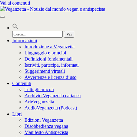
Vai ai contenuti
Cerca
per:
Informazioni
Introduzione a Veganzetta
Linguaggio e principi
Definizioni fondamentali
Iscriviti, partecipa, informati
Suggerimenti virtuali
Avvertenze e licenza d’uso
Contenuti
Tutti gli articoli
Archivio Veganzetta cartacea
ArteVeganzetta
AudioVeganzetta (Podcast)
Libri
Edizioni Veganzetta
Disobbedienza vegana
Manifesto Antispecista