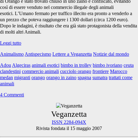
di Orango è stato trovato chiuso in uno zaino e confiscato, evitando
così di essere venduto nel commercio illegale degli animali
esotici. L’Umano fermato per traffico illecito era pronto a venderlo a
un prezzo che poteva raggiungere i 1300 dollari (circa 1200 euro).
Dopo le indagini, è risultato che era già stato protagonista della vendita
di molti altri Animali.
Animali
Leggi tutto
e
Animalismo
Antispecismo
Lettere a Veganzetta
Notizie dal mondo
Umani
clandestini
Adou
Algeciras
animali esotici
bimbo in trolley
bimbo ivoriano
ceuta
clandestini
commercio animali
cucciolo orango
frontiere
Marocco
medan
migranti
orango
orango in zaino
spagna
sumatra
trattati come
animali
4 Commenti
Primary
Veganzetta
ISSN 2284-094X
Rivista fondata il 15 maggio 2007