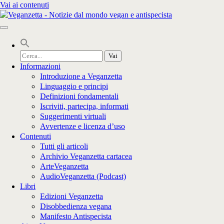
Vai ai contenuti
Cerca
per:
Informazioni
Introduzione a Veganzetta
Linguaggio e principi
Definizioni fondamentali
Iscriviti, partecipa, informati
Suggerimenti virtuali
Avvertenze e licenza d’uso
Contenuti
Tutti gli articoli
Archivio Veganzetta cartacea
ArteVeganzetta
AudioVeganzetta (Podcast)
Libri
Edizioni Veganzetta
Disobbedienza vegana
Manifesto Antispecista