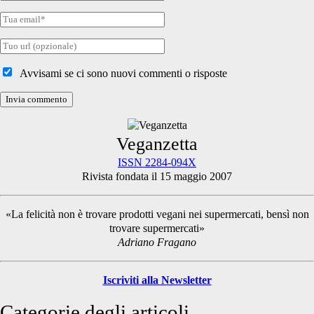
nome
Tua
email
Tuo
sito
internet
Avvisami se ci sono nuovi commenti o risposte
Primary
Veganzetta
ISSN 2284-094X
Rivista fondata il 15 maggio 2007
Sidebar
«La felicità non è trovare prodotti vegani nei supermercati, bensì non
trovare supermercati»
Adriano Fragano
Iscriviti alla Newsletter
Categorie degli articoli