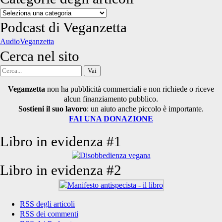
Categorie
degli
Podcast di Veganzetta
articoli
AudioVeganzetta
Cerca nel sito
Cerca
per:
Veganzetta
non ha pubblicità commerciali e non richiede o riceve
alcun finanziamento pubblico.
Sostieni il suo lavoro
: un aiuto anche piccolo è importante.
FAI UNA DONAZIONE
Libro in evidenza #1
Libro in evidenza #2
RSS degli articoli
RSS dei commenti