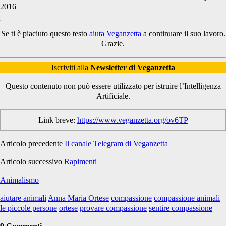
2016
Se ti è piaciuto questo testo
aiuta Veganzetta
a continuare il suo lavoro.
Grazie.
Iscriviti alla
Newsletter di Veganzetta
Questo contenuto non può essere utilizzato per istruire l’Intelligenza
Artificiale.
Link breve:
https://www.veganzetta.org/ov6TP
Articolo precedente
Il canale Telegram di Veganzetta
Articolo successivo
Rapimenti
Animalismo
aiutare animali
Anna Maria Ortese
compassione
compassione animali
le piccole persone
ortese
provare compassione
sentire compassione