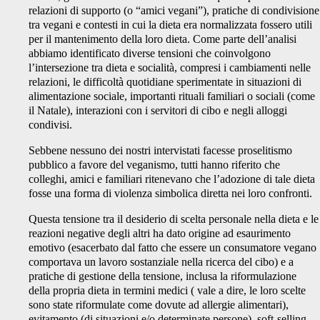
relazioni di supporto (o “amici vegani”), pratiche di condivisione
tra vegani e contesti in cui la dieta era normalizzata fossero utili
per il mantenimento della loro dieta. Come parte dell’analisi
abbiamo identificato diverse tensioni che coinvolgono
l’intersezione tra dieta e socialità, compresi i cambiamenti nelle
relazioni, le difficoltà quotidiane sperimentate in situazioni di
alimentazione sociale, importanti rituali familiari o sociali (come
il Natale), interazioni con i servitori di cibo e negli alloggi
condivisi.
Sebbene nessuno dei nostri intervistati facesse proselitismo
pubblico a favore del veganismo, tutti hanno riferito che
colleghi, amici e familiari ritenevano che l’adozione di tale dieta
fosse una forma di violenza simbolica diretta nei loro confronti.
Questa tensione tra il desiderio di scelta personale nella dieta e le
reazioni negative degli altri ha dato origine ad esaurimento
emotivo (esacerbato dal fatto che essere un consumatore vegano
comportava un lavoro sostanziale nella ricerca del cibo) e a
pratiche di gestione della tensione, inclusa la riformulazione
della propria dieta in termini medici ( vale a dire, le loro scelte
sono state riformulate come dovute ad allergie alimentari),
evitamento (di situazioni e/o determinate persone), soft-selling