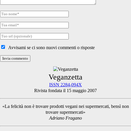
Tuo
nome
Tua
email
Tuo
sito
internet
Avvisami se ci sono nuovi commenti o risposte
Primary
Veganzetta
ISSN 2284-094X
Rivista fondata il 15 maggio 2007
Sidebar
«La felicità non è trovare prodotti vegani nei supermercati, bensì non
trovare supermercati»
Adriano Fragano