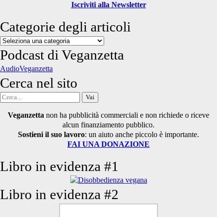
Iscriviti alla Newsletter
Categorie degli articoli
Categorie
degli
Podcast di Veganzetta
articoli
AudioVeganzetta
Cerca nel sito
Cerca
per:
Veganzetta
non ha pubblicità commerciali e non richiede o riceve
alcun finanziamento pubblico.
Sostieni il suo lavoro
: un aiuto anche piccolo è importante.
FAI UNA DONAZIONE
Libro in evidenza #1
Libro in evidenza #2