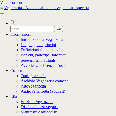
Vai ai contenuti
Cerca
per:
Informazioni
Introduzione a Veganzetta
Linguaggio e principi
Definizioni fondamentali
Iscriviti, partecipa, informati
Suggerimenti virtuali
Avvertenze e licenza d’uso
Contenuti
Tutti gli articoli
Archivio Veganzetta cartacea
ArteVeganzetta
AudioVeganzetta (Podcast)
Libri
Edizioni Veganzetta
Disobbedienza vegana
Manifesto Antispecista