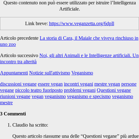
Questo contenuto non può essere utilizzato per istruire l’Intelligenza
Artificiale.
Link breve:
https://www.veganzetta.org/6dpIl
Articolo precedente
La storia di Cara, il Maiale che viveva rinchiuso in
uno zoo
Articolo successivo
Noi, gli altri Animali e le Intelligenze artificiali. Un
incontro tra alterità
Appuntamenti
Notizie sull'attivismo
Veganismo
discussioni vegane
essere vegan
incontri vegani
mestre vegan
persone
vegane
piccolo teatro fuoriposto
problemi vegani
Questioni vegane
riunioni vegane
vegan
veganismo
veganismo e specismo
veganismo
mestre
3 Commenti
Claudio
ha scritto:
Questo articolo riassume una delle “Questioni vegane” più ardue