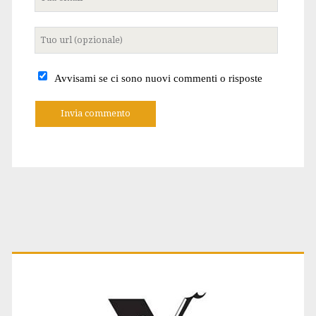
email
Tuo
sito
internet
Avvisami se ci sono nuovi commenti o risposte
A
l
t
e
r
n
a
t
Primary
i
v
e
: