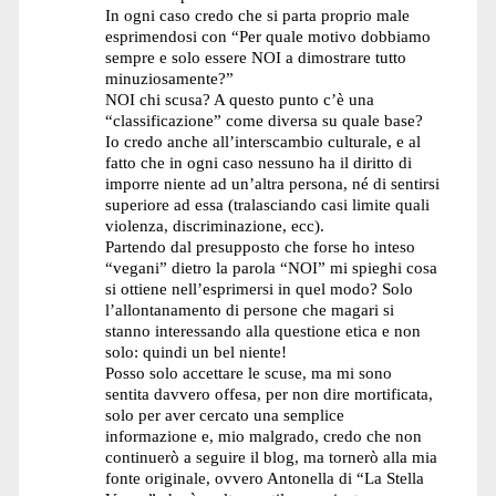
In ogni caso credo che si parta proprio male
esprimendosi con “Per quale motivo dobbiamo
sempre e solo essere NOI a dimostrare tutto
minuziosamente?”
NOI chi scusa? A questo punto c’è una
“classificazione” come diversa su quale base?
Io credo anche all’interscambio culturale, e al
fatto che in ogni caso nessuno ha il diritto di
imporre niente ad un’altra persona, né di sentirsi
superiore ad essa (tralasciando casi limite quali
violenza, discriminazione, ecc).
Partendo dal presupposto che forse ho inteso
“vegani” dietro la parola “NOI” mi spieghi cosa
si ottiene nell’esprimersi in quel modo? Solo
l’allontanamento di persone che magari si
stanno interessando alla questione etica e non
solo: quindi un bel niente!
Posso solo accettare le scuse, ma mi sono
sentita davvero offesa, per non dire mortificata,
solo per aver cercato una semplice
informazione e, mio malgrado, credo che non
continuerò a seguire il blog, ma tornerò alla mia
fonte originale, ovvero Antonella di “La Stella