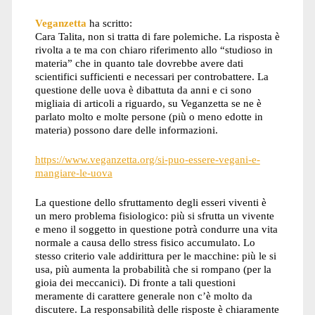
Veganzetta
ha scritto:
Cara Talita, non si tratta di fare polemiche. La risposta è
rivolta a te ma con chiaro riferimento allo “studioso in
materia” che in quanto tale dovrebbe avere dati
scientifici sufficienti e necessari per controbattere. La
questione delle uova è dibattuta da anni e ci sono
migliaia di articoli a riguardo, su Veganzetta se ne è
parlato molto e molte persone (più o meno edotte in
materia) possono dare delle informazioni.
https://www.veganzetta.org/si-puo-essere-vegani-e-
mangiare-le-uova
La questione dello sfruttamento degli esseri viventi è
un mero problema fisiologico: più si sfrutta un vivente
e meno il soggetto in questione potrà condurre una vita
normale a causa dello stress fisico accumulato. Lo
stesso criterio vale addirittura per le macchine: più le si
usa, più aumenta la probabilità che si rompano (per la
gioia dei meccanici). Di fronte a tali questioni
meramente di carattere generale non c’è molto da
discutere. La responsabilità delle risposte è chiaramente