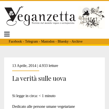
Facebook
-
Telegram
-
Mastodon
-
Bluesky
-
Archive
13 Aprile, 2014 | 4.933 letture
La verità sulle uova
Si legge in circa:
< 1
minuto
Dedicato alle persone umane vegetariane